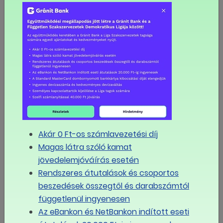
Elhangzott, önmagában a reklám és szóróanyagok,
továbbá a videók sem eredményezik a tagok
belépését, ha nincs közvetlen találkozás, közvetlen
tagszervezési munka. Ez esetben az a figyelem,
amelyet a szakszervezet felkelt, nem hasznosul.
Továbbá elhangzott az is, hogy a szervezés nem lehet
időszakos kampánytéma, mert mára a tagszervezetek
életében a szervezésnek napi tevékenységgé kell
válnia.
A rendezvény végén a LIGA Szakszervezetek elnöke
Akár 0 Ft-os számlavezetési díj
összefoglalta az előadás, a vita és a hozzászólások
Magas látra szóló kamat
tanulságait, és elmondta, hogy a LIGA Szakszervezetek
jövedelemjóváírás esetén
a megbeszélteket figyelembe véve alakítja ki
Rendszeres átutalások és csoportos
szervezési stratégiáját, és mindazokat az
beszedések összegtől és darabszámtól
kiigazításokat, amelyek szükségesek a hatékonyság
függetlenül ingyenesen
növelésében.
Az eBankon és NetBankon indított eseti