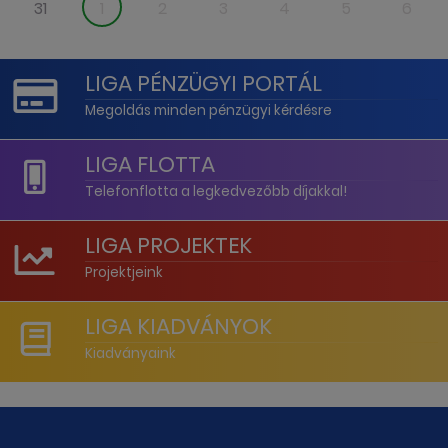
31
1
2
3
4
5
6
LIGA PÉNZÜGYI PORTÁL
Megoldás minden pénzügyi kérdésre
LIGA FLOTTA
Telefonflotta a legkedvezőbb díjakkal!
LIGA PROJEKTEK
Projektjeink
LIGA KIADVÁNYOK
Kiadványaink