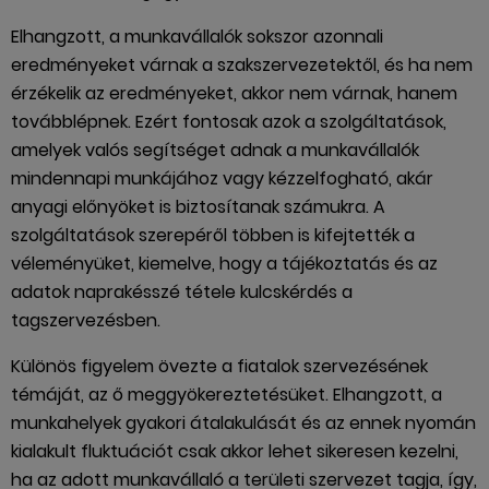
Elhangzott, a munkavállalók sokszor azonnali
eredményeket várnak a szakszervezetektől, és ha nem
érzékelik az eredményeket, akkor nem várnak, hanem
továbblépnek. Ezért fontosak azok a szolgáltatások,
amelyek valós segítséget adnak a munkavállalók
mindennapi munkájához vagy kézzelfogható, akár
anyagi előnyöket is biztosítanak számukra. A
szolgáltatások szerepéről többen is kifejtették a
véleményüket, kiemelve, hogy a tájékoztatás és az
adatok naprakésszé tétele kulcskérdés a
tagszervezésben.
Különös figyelem övezte a fiatalok szervezésének
témáját, az ő meggyökereztetésüket. Elhangzott, a
munkahelyek gyakori átalakulását és az ennek nyomán
kialakult fluktuációt csak akkor lehet sikeresen kezelni,
ha az adott munkavállaló a területi szervezet tagja, így,