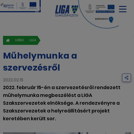
HÍREK
LIGA
Műhelymunka a
szervezésről
2022.02.15
2022. február 15-én a szervezetésről rendezett
műhelymunka megbeszélést a LIGA
Szakszervezetek elnöksége. A rendezvényre a
Szakszervezetek a helyreállításért projekt
keretében került sor.