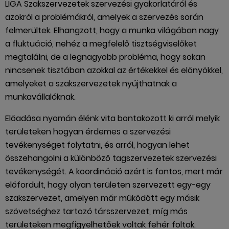
LIGA Szakszervezetek szervezési gyakorlatáról és
azokról a problémákról, amelyek a szervezés során
felmerültek. Elhangzott, hogy a munka világában nagy
a fluktuáció, nehéz a megfelelő tisztségviselőket
megtalálni, de a legnagyobb probléma, hogy sokan
nincsenek tisztában azokkal az értékekkel és előnyökkel,
amelyeket a szakszervezetek nyújthatnak a
munkavállalóknak.
Előadása nyomán élénk vita bontakozott ki arról melyik
területeken hogyan érdemes a szervezési
tevékenységet folytatni, és arról, hogyan lehet
összehangolni a különböző tagszervezetek szervezési
tevékenységét. A koordináció azért is fontos, mert már
előfordult, hogy olyan területen szervezett egy-egy
szakszervezet, amelyen már működött egy másik
szövetséghez tartozó társszervezet, míg más
területeken megfigyelhetőek voltak fehér foltok.