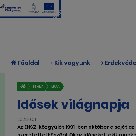
Főoldal
Kik vagyunk
Érdekvéd
HÍREK
LIGA
Idősek világnapja
2021.10.01
Az ENSZ-közgyűlés 1991-ben október elsejét az 
szeretettel köszöntjük az időseket, akik munk