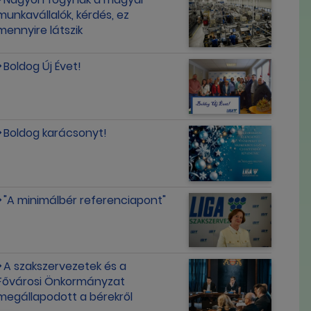
munkavállalók, kérdés, ez
mennyire látszik
Boldog Új Évet!
Boldog karácsonyt!
"A minimálbér referenciapont"
A szakszervezetek és a
Fővárosi Önkormányzat
megállapodott a bérekről