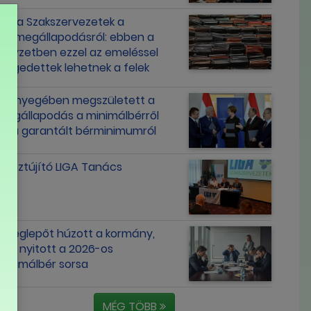
Liga Szakszervezetek a
bérmegállapodásról: ebben a
helyzetben ezzel az emeléssel
elégedettek lehetnek a felek
Lényegében megszületett a
megállapodás a minimálbérről
és a garantált bérminimumról
Tisztújító LIGA Tanács
Meglepőt húzott a kormány,
újra nyitott a 2026-os
minimálbér sorsa
MÉG TÖBB