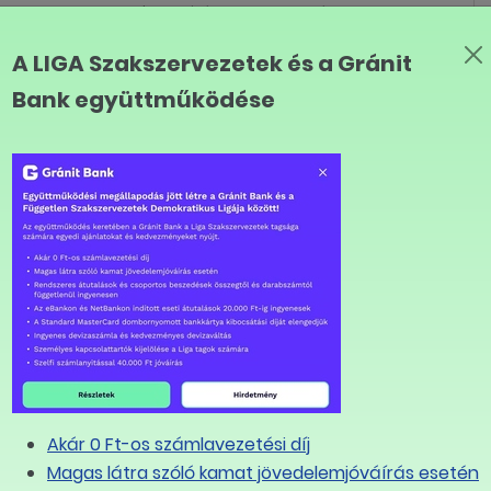
legalacsonyabb várható élettartam, 5 évvel kevesebb,
A LIGA Szakszervezetek és a Gránit
den ötödik honfitársunk már kilépett a munkavégzés
Bank együttműködése
eltartottként tekintsünk rájuk: egyrészt közülük
ett munka világában, másrészt ők azok, akik
k számunkra, a következő generáció számára a
elnöke tavalyi üzenetében megfogalmazta,
"erre
 eltéved, elveszettnek érezheti magát, ha idős.
 tudás és tapasztalat. A LIGA Nyugdíjas Bizottság
utasson és megoldást javasoljon az idős
Fontos, hogy figyeljünk, vigyázzunk egymásra,
Akár 0 Ft-os számlavezetési díj
LINK MÁSOLÁSA
Magas látra szóló kamat jövedelemjóváírás esetén