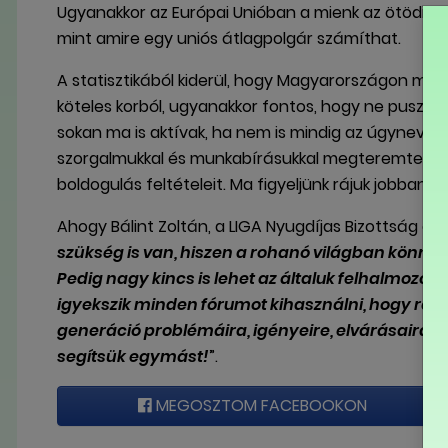
Ugyanakkor az Európai Unióban a mienk az ötödik 
mint amire egy uniós átlagpolgár számíthat.
A statisztikából kiderül, hogy Magyarországon min
köteles korból, ugyanakkor fontos, hogy ne pusztán 
sokan ma is aktívak, ha nem is mindig az úgynevez
szorgalmukkal és munkabírásukkal megteremtetté
boldogulás feltételeit. Ma figyeljünk rájuk jobban!
Ahogy Bálint Zoltán, a LIGA Nyugdíjas Bizottság 
szükség is van, hiszen a rohanó világban könnyen
Pedig nagy kincs is lehet az általuk felhalmozott
igyekszik minden fórumot kihasználni, hogy rám
generáció problémáira, igényeire, elvárásaira. 
segítsük egymást!
”.
MEGOSZTOM FACEBOOKON