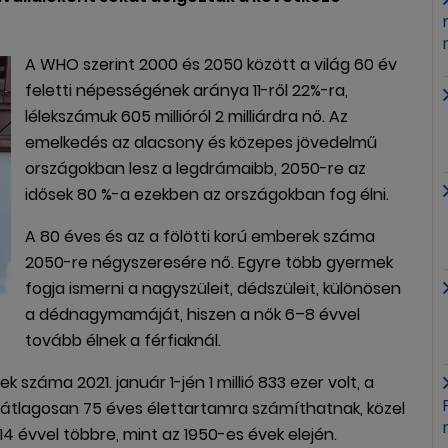
A WHO szerint 2000 és 2050 között a világ 60 év
feletti népességének aránya 11-ről 22%-ra,
lélekszámuk 605 millióról 2 milliárdra nő. Az
emelkedés az alacsony és közepes jövedelmű
országokban lesz a legdrámaibb, 2050-re az
idősek 80 %-a ezekben az országokban fog élni.
A 80 éves és az a fölötti korú emberek száma
2050-re négyszeresére nő. Egyre több gyermek
fogja ismerni a nagyszüleit, dédszüleit, különösen
a dédnagymamáját, hiszen a nők 6–8 évvel
tovább élnek a férfiaknál.
záma 2021. január 1-jén 1 millió 833 ezer volt, a
 átlagosan 75 éves élettartamra számíthatnak, közel
14 évvel többre, mint az 1950-es évek elején.