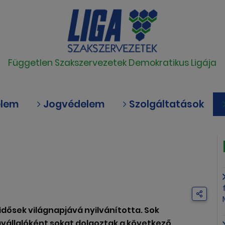
Független Szakszervezetek Demokratikus Ligája
elem
Jogvédelem
Szolgáltatások
idősek világnapjává nyilvánította. Sok
avállalóként sokat dolgoztak a következő