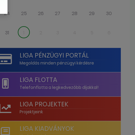
24
25
26
27
28
29
30
31
1
2
3
4
5
6
LIGA PÉNZÜGYI PORTÁL
Megoldás minden pénzügyi kérdésre
LIGA FLOTTA
Telefonflotta a legkedvezőbb díjakkal!
LIGA PROJEKTEK
Projektjeink
LIGA KIADVÁNYOK