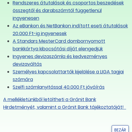
Rendszeres átutalások és csoportos beszedések
összegtől és darabszámtól függetlenül
ingyenesen
Az eBankon és NetBankon indított eseti átutalások
20.000 Ft-ig ingyenesek
A Standars MesterCard dombornyomott
bankkártya kibocsátási díját elengedjük
Ingyenes devizaszámla és kedvezményes
devizaváltás
Személyes kapcsolattartók kijelölése a LIGA tagjai
számára
Szelfi számlanyitással 40.000 Ft jóváírás
A mellékletünkből letöltheti a Gránit Bank
Hirdetményét, valamint a Gránit Bank tájékoztatóját!
BEZÁR