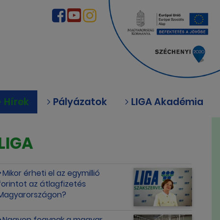
Hírek
Pályázatok
LIGA Akadémia
LIGA
Mikor érheti el az egymillió
forintot az átlagfizetés
Magyarországon?
Nagyon fogynak a magyar