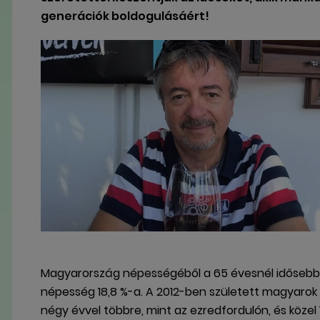
generációk boldogulásáért!
Magyarország népességéből a 65 évesnél idősebbek s
népesség 18,8 %-a. A 2012-ben született magyarok
négy évvel többre, mint az ezredfordulón, és közel 