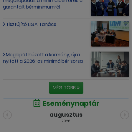
megállapodás a minimálbérről és a
garantált bérminimumról
Tisztújító LIGA Tanács
Meglepőt húzott a kormány, újra
nyitott a 2026-os minimálbér sorsa
MÉG TÖBB
Eseménynaptár
augusztus
2026