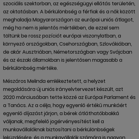
szociális szektorban, az egészségügyi ellátás területén,
az oktatásban. A bérkülönbség a férfiak és a nők között
meghaladja Magyarországon az európai uniós átlagot,
még ha nem is jelentős mértékben, de ezzel sem
töltünk be rossz pozíciót európai viszonylatban, a
környező országokban, Csehországban, Szlovákiában,
de akár Ausztriában, Németországban vagy Svájcban
és az északi államokban is jelentősen magasabb a
bérkülönbség mértéke.
Mészáros Melinda emlékeztetett, a helyzet
megoldására új uniós irányelvtervezet készült, azt
2020 márciusában tette közzé az Európai Parlament és
a Tanács. Az a célja, hogy egyenlő értékű munkáért
egyenlő díjazást járjon, a bérek átláthatóbbakká
váljanak, megfelelő jogérvényesítést kell a
munkavállalóknak biztosítani a bérkülönbségek
leküzdésére, és a munkavállalók számára is nagyon