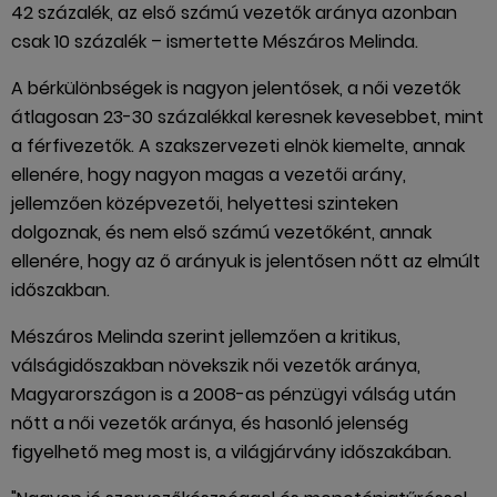
42 százalék, az első számú vezetők aránya azonban
csak 10 százalék – ismertette Mészáros Melinda.
A bérkülönbségek is nagyon jelentősek, a női vezetők
átlagosan 23-30 százalékkal keresnek kevesebbet, mint
a férfivezetők. A szakszervezeti elnök kiemelte, annak
ellenére, hogy nagyon magas a vezetői arány,
jellemzően középvezetői, helyettesi szinteken
dolgoznak, és nem első számú vezetőként, annak
ellenére, hogy az ő arányuk is jelentősen nőtt az elmúlt
időszakban.
Mészáros Melinda szerint jellemzően a kritikus,
válságidőszakban növekszik női vezetők aránya,
Magyarországon is a 2008-as pénzügyi válság után
nőtt a női vezetők aránya, és hasonló jelenség
figyelhető meg most is, a világjárvány időszakában.