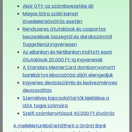
Akár 0 Ft-os számlavezetési díj
LINK MÁSOLÁSA
Magas látra szóló kamat
jövedelemjóváírás esetén
LIGA
Rendszeres átutalások és csoportos
beszedések összegtől és darabszámtól
Mikor érheti el az egymillió forintot
függetlenül ingyenesen
az átlagfizetés Magyarországon?
Az eBankon és NetBankon indított eseti
átutalások 20.000 Ft-ig ingyenesek
A Standars MesterCard dombornyomott
Nagyon fogynak a magyar
bankkártya kibocsátási díját elengedjük
munkavállalók, kérdés, ez mennyire
Ingyenes devizaszámla és kedvezményes
látszik
devizaváltás
Személyes kapcsolattartók kijelölése a
Boldog Új Évet!
LIGA tagjai számára
Szelfi számlanyitással 40.000 Ft jóváírás
A mellékletünkből letöltheti a Gránit Bank