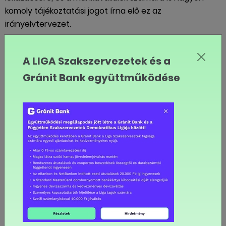
komoly tájékoztatási jogot írna elő ez az
irányelvtervezet.
"A munkáltatói oldalról európai szinten is komoly
ellenállásba ütközött, elsősorban a bérmegállapodások
A LIGA Szakszervezetek és a
autonómiáját féltik a felek, és tartanak attól, hogy ez
Gránit Bank együttműködése
nagyon komoly adminisztrációs terhet jelentene a
feleknek" – mondta Mészáros Melinda, és hozzátette,
elsősorban a munkavállalók közötti diszkriminációt
kellene meggátolni, ez kiterjedne a nemi alapú
különbségek eltörlésére is, hogy egyenlő értékű
munkáért minden esetben egyenlő díjazásban is
részesüljenek a munkavállalók.
inforadio.hu foto: MTI/Kis Tamás
MEGOSZTOM FACEBOOKON