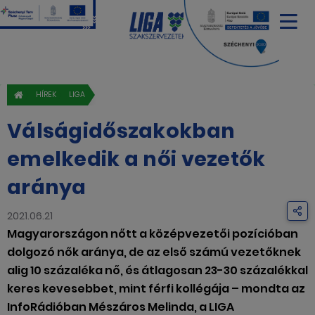
HÍREK
LIGA
Válságidőszakokban
emelkedik a női vezetők
aránya
2021.06.21
Magyarországon nőtt a középvezetői pozícióban
dolgozó nők aránya, de az első számú vezetőknek
alig 10 százaléka nő, és átlagosan 23-30 százalékkal
keres kevesebbet, mint férfi kollégája – mondta az
InfoRádióban Mészáros Melinda, a LIGA