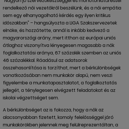
"Nagyon jó szervezőkészséggel és monotóniatűréssel
rendelkező női vezetőkről beszélünk, és a női empátia
sem egy elhanyagolható kérdés egy ilyen kritikus
időszakban" – hangsúlyozta a LIGA Szakszervezetek
elnöke, és hozzátette, annál is inkább kedvező a
magyarországi arány, mert itthon az európai uniós
átlaghoz viszonyítva lényegesen magasabb a nők
foglalkoztatási aránya, 67 százalék szemben az uniós
46 százalékkal. Ráadásul az adatsorok
összehasonlítása is torzíthat, mert a bérkülönbségek
vonatkozásában nem munkakör alapú, nem veszi
figyelembe a munkatapasztalatot, a foglalkoztatás
jellegét, a ténylegesen elvégzett feladatokat és az
iskolai végzettséget sem.
A bérkülönbséget az is fokozza, hogy a nők az
alacsonyabban fizetett, komoly felelősséggel járó
munkakörökben jelennek meg felülreprezentáltan, a