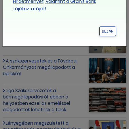
Hirdetményét, valamint a Gránit Bank
Boldog karácsonyt!
tájékoztatóját!
"A minimálbér referenciapont"
BEZÁR
A szakszervezetek és a Fővárosi
Önkormányzat megállapodott a
bérekről
Liga Szakszervezetek a
bérmegállapodásról: ebben a
helyzetben ezzel az emeléssel
elégedettek lehetnek a felek
Lényegében megszületett a