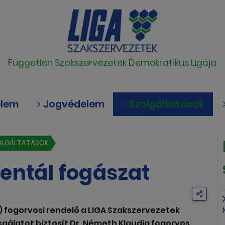
Független Szakszervezetek Demokratikus Ligája
elem
Jogvédelem
Szolgáltatások
OLGÁLTATÁSOK
entál fogászat
.) fogorvosi rendelő a LIGA Szakszervezetek
sgálatot biztosít Dr. Németh Klaudia fogorvos