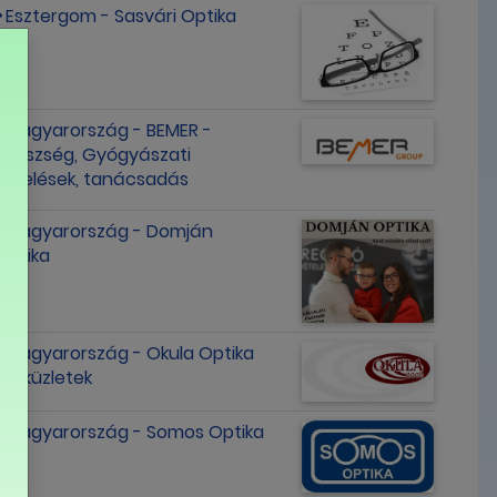
Esztergom - Sasvári Optika
Magyarország - BEMER -
Egészség, Gyógyászati
kezelések, tanácsadás
Magyarország - Domján
Optika
Magyarország - Okula Optika
szaküzletek
Magyarország - Somos Optika