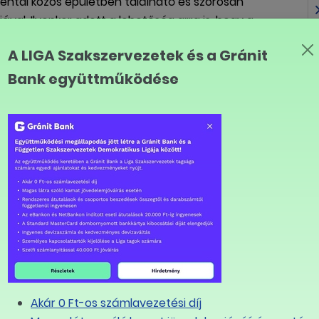
Dental közös épületben található és szorosan
val. Ilyenkor adott a lehetőség arra is, hogy a
tt megbeszéléseken. A fogorvossal együtt
A LIGA Szakszervezetek és a Gránit
elelőbb kezelési tervét, ahol mind orvosszakmai, mind
 A fogtechnikai munkák elkészítése során előnyt
Bank együttműködése
a színválasztás tekintetében. Az együttműködés
, funkcionálisabb fogpótlás lesz. A praxislabor
gvárhatják bizonyos munkák elkészülését, javítását,
énybe vehetőek. A Hattyas Dental rendelő Szeged
 nevét is kapta. Megközelíthető tömegközlekedéssel,
lálható, de a szegedi pályaudvar is csak egy
kell parkolási díjat fizetniük a közelben parkolva.
LINK MÁSOLÁSA
Akár 0 Ft-os számlavezetési díj