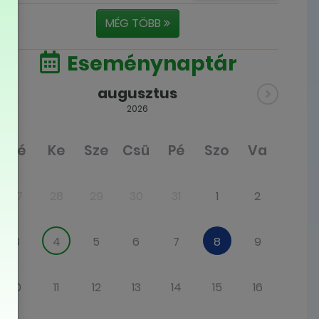
MÉG TÖBB
Eseménynaptár
augusztus
2026
Hé
Ke
Sze
Csü
Pé
Szo
Va
27
28
29
30
31
1
2
3
4
5
6
7
8
9
10
11
12
13
14
15
16