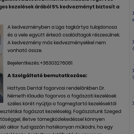
éges kezelések árából 5% kedvezményt biztosít a
A kedvezményben a Liga tagkártya tulajdonosa
és a vele együtt érkező családtagok részesülnek.
A kedvezmény más kedvezményekkel nem
vonható össze.
Bejelentkezés:+36303276061
A Szolgáltató bemutatkozása:
Hattyas Dental fogorvosi rendelőnkben Dr.
Németh Klaudia fogorvos a fogászati kezelések
széles körét nyújtja a fogmegtartó kezelésektől
 esztétikai fogászat kezelésekig. Fogászatunk Szeged
tőséggel, illetve tömegközlekedéssel könnyen
delő akkor tud igazán hatékonyan működni, ha egy