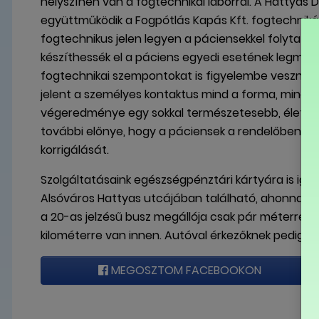
helyszínen van a fogtechnikai laborral. A Hattyas 
együttműködik a Fogpótlás Kapás Kft. fogtechnikájá
fogtechnikus jelen legyen a páciensekkel folytato
készíthessék el a páciens egyedi esetének legmegf
fogtechnikai szempontokat is figyelembe vesznek.
jelent a személyes kontaktus mind a forma, mind 
végeredménye egy sokkal természetesebb, élethűbb
további előnye, hogy a páciensek a rendelőben me
korrigálását.
Szolgáltatásaink egészségpénztári kártyára is ig
Alsóváros Hattyas utcájában található, ahonnan a
a 20-as jelzésű busz megállója csak pár méterre ta
kilométerre van innen. Autóval érkezőknek pedig nem 
MEGOSZTOM FACEBOOKON