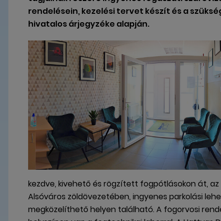
rendelésein, kezelési tervet készít és a szüks
hivatalos árjegyzéke alapján.
kezdve, kivehető és rögzített fogpótlásokon át, az
Alsóváros zöldövezetében, ingyenes parkolási lehe
megközelíthető helyen található. A fogorvosi ren