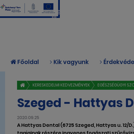
Főoldal
Kik vagyunk
Érdekvéd
KERESKEDELMI KEDVEZMÉNYEK
EGÉSZSÉGÜGYI SZ
Szeged - Hattyas D
2020.09.25
A Hattyas Dental (6725 Szeged, Hattyas u. 12/D
tagjainak részére ingyenes fogászati szűrőviz