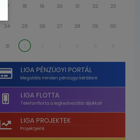
17
18
19
20
21
22
23
24
25
26
27
28
29
30
31
1
2
3
4
5
6
LIGA PÉNZÜGYI PORTÁL
Megoldás minden pénzügyi kérdésre
LIGA FLOTTA
Telefonflotta a legkedvezőbb díjakkal!
LIGA PROJEKTEK
Projektjeink