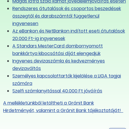
Magas látra szóló kamat jövedelemjóváírás esetén
Rendszeres átutalások és csoportos beszedések
összegtől és darabszámtól függetlenül
ingyenesen
Az eBankon és NetBankon indított eseti átutalások
20.000 Ft-ig ingyenesek
A Standars MesterCard dombornyomott
bankkártya kibocsátási díját elengedjük
Ingyenes devizaszámla és kedvezményes
devizaváltás
Személyes kapcsolattartók kijelölése a LIGA tagjai
számára
Szelfi számlanyitással 40.000 Ft jóváírás
A mellékletünkből letöltheti a Gránit Bank
Hirdetményét, valamint a Gránit Bank tájékoztatóját!