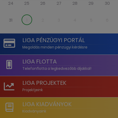
24
25
26
27
28
29
30
31
1
2
3
4
5
6
LIGA PÉNZÜGYI PORTÁL
Megoldás minden pénzügyi kérdésre
LIGA FLOTTA
Telefonflotta a legkedvezőbb díjakkal!
LIGA PROJEKTEK
Projektjeink
LIGA KIADVÁNYOK
Kiadványaink