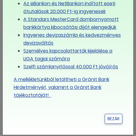
Az eBankon és NetBankon indított eseti
Eseménynaptár
átutalások 20.000 Ft-ig ingyenesek
augusztus
A Standars MesterCard dombornyomott
2026
bankkártya kibocsátási díját elengedjük
Ingyenes devizaszámla és kedvezményes
Hé
Ke
Sze
Csü
Pé
Szo
Va
devizaváltás
Személyes kapcsolattartók kijelölése a
LIGA tagjai számára
27
28
29
30
31
1
2
Szelfi számlanyitással 40.000 Ft jóváírás
A mellékletünkből letöltheti a Gránit Bank
3
4
5
6
7
8
9
Hirdetményét, valamint a Gránit Bank
tájékoztatóját!
10
11
12
13
14
15
16
BEZÁR
17
18
19
20
21
22
23