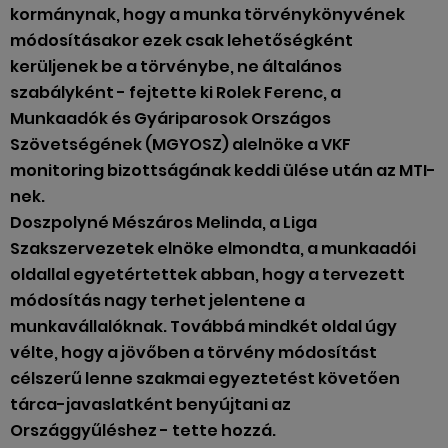
kormánynak, hogy a munka törvénykönyvének
módosításakor ezek csak lehetőségként
kerüljenek be a törvénybe, ne általános
szabályként - fejtette ki Rolek Ferenc, a
Munkaadók és Gyáriparosok Országos
Szövetségének (MGYOSZ) alelnöke a VKF
monitoring bizottságának keddi ülése után az MTI-
nek.
Doszpolyné Mészáros Melinda, a Liga
Szakszervezetek elnöke elmondta, a munkaadói
oldallal egyetértettek abban, hogy a tervezett
módosítás nagy terhet jelentene a
munkavállalóknak. Továbbá mindkét oldal úgy
vélte, hogy a jövőben a törvény módosítást
célszerű lenne szakmai egyeztetést követően
tárca-javaslatként benyújtani az
Országgyűléshez - tette hozzá.