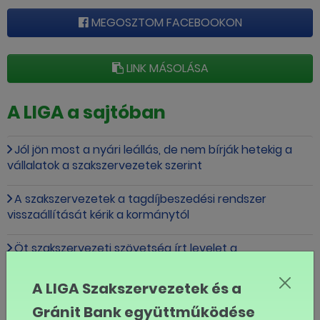
MEGOSZTOM FACEBOOKON
LINK MÁSOLÁSA
A LIGA a sajtóban
Jól jön most a nyári leállás, de nem bírják hetekig a
vállalatok a szakszervezetek szerint
A szakszervezetek a tagdíjbeszedési rendszer
visszaállítását kérik a kormánytól
Öt szakszervezeti szövetség írt levelet a
miniszterelnöknek
A LIGA Szakszervezetek és a
Magyarországon a munkáltató bármilyen hőségben
Gránit Bank együttműködése
dolgoztathat