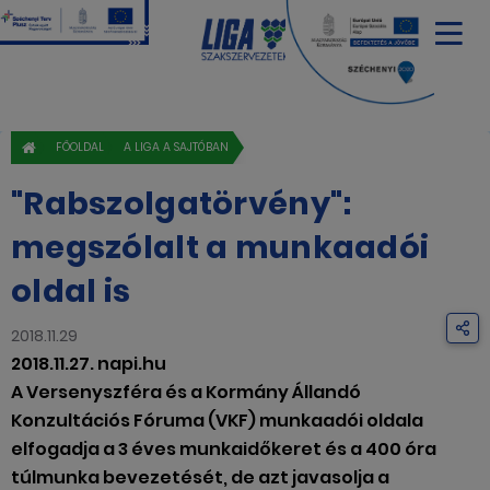
FŐOLDAL
A LIGA A SAJTÓBAN
"Rabszolgatörvény":
megszólalt a munkaadói
oldal is
2018.11.29
2018.11.27. napi.hu
A Versenyszféra és a Kormány Állandó
Konzultációs Fóruma (VKF) munkaadói oldala
elfogadja a 3 éves munkaidőkeret és a 400 óra
túlmunka bevezetését, de azt javasolja a