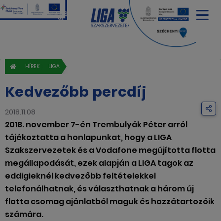
HÍREK
LIGA
Kedvezőbb percdíj
2018.11.08
2018. november 7-én Trembulyák Péter arról
tájékoztatta a honlapunkat, hogy a LIGA
Szakszervezetek és a Vodafone megújította flotta
megállapodását, ezek alapján a LIGA tagok az
eddigieknél kedvezőbb feltételekkel
telefonálhatnak, és választhatnak a három új
flotta csomag ajánlatból maguk és hozzátartozóik
számára.