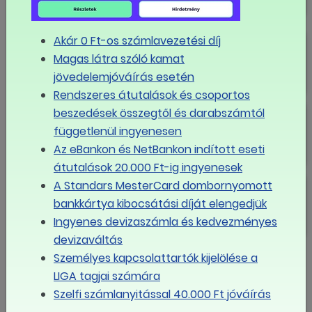
elégedettek lehetnek a felek
Lényegében megszületett a
Akár 0 Ft-os számlavezetési díj
megállapodás a minimálbérről és a
Magas látra szóló kamat
garantált bérminimumról
jövedelemjóváírás esetén
Rendszeres átutalások és csoportos
Tisztújító LIGA Tanács
beszedések összegtől és darabszámtól
függetlenül ingyenesen
Az eBankon és NetBankon indított eseti
átutalások 20.000 Ft-ig ingyenesek
Meglepőt húzott a kormány, újra
A Standars MesterCard dombornyomott
nyitott a 2026-os minimálbér sorsa
bankkártya kibocsátási díját elengedjük
Ingyenes devizaszámla és kedvezményes
devizaváltás
Személyes kapcsolattartók kijelölése a
MÉG TÖBB
LIGA tagjai számára
Szelfi számlanyitással 40.000 Ft jóváírás
Eseménynaptár