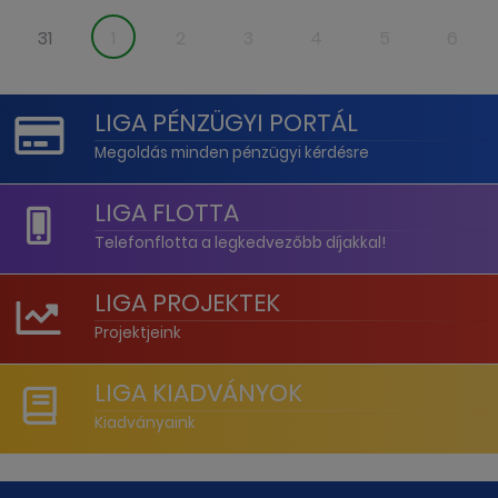
31
1
2
3
4
5
6
LIGA PÉNZÜGYI PORTÁL
Megoldás minden pénzügyi kérdésre
LIGA FLOTTA
Telefonflotta a legkedvezőbb díjakkal!
LIGA PROJEKTEK
Projektjeink
LIGA KIADVÁNYOK
Kiadványaink