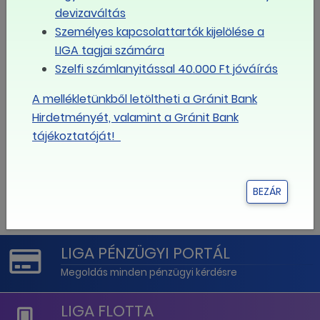
devizaváltás
3
4
5
6
7
8
9
Személyes kapcsolattartók kijelölése a
LIGA tagjai számára
10
11
12
13
14
15
16
Szelfi számlanyitással 40.000 Ft jóváírás
A mellékletünkből letöltheti a Gránit Bank
17
18
19
20
21
22
23
Hirdetményét, valamint a Gránit Bank
tájékoztatóját!
24
25
26
27
28
29
30
BEZÁR
31
1
2
3
4
5
6
LIGA PÉNZÜGYI PORTÁL
Megoldás minden pénzügyi kérdésre
LIGA FLOTTA