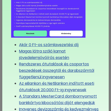
Visszatérne a szociális párbeszéd: állandó munkaügyi
fórum létrehozását javasolják a szakszervezetek
Új társadalmi párbeszédet követelnek a
szakszervezetek a kormánytól
MÉG TÖBB
Akár 0 Ft-os számlavezetési díj
Magas látra szóló kamat
Eseménynaptár
jövedelemjóváírás esetén
Rendszeres átutalások és csoportos
augusztus
beszedések összegtől és darabszámtól
2026
függetlenül ingyenesen
Az eBankon és NetBankon indított eseti
Hé
Ke
Sze
Csü
Pé
Szo
Va
átutalások 20.000 Ft-ig ingyenesek
A Standars MesterCard dombornyomott
27
28
29
30
31
1
2
bankkártya kibocsátási díját elengedjük
Ingyenes devizaszámla és kedvezményes