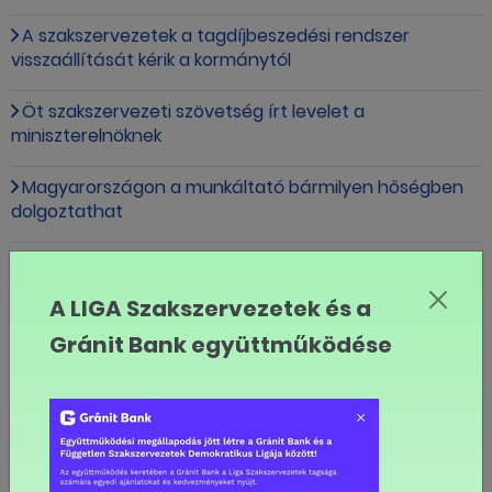
A szakszervezetek a tagdíjbeszedési rendszer
visszaállítását kérik a kormánytól
Öt szakszervezeti szövetség írt levelet a
miniszterelnöknek
Magyarországon a munkáltató bármilyen hőségben
dolgoztathat
8,5 órán át sztrájkoltak a szegedi fejlesztők is
A LIGA Szakszervezetek és a
A Deutsche Telekom ITTC Hungary négy helyszínén
sztrájkoltak a dolgozók
Gránit Bank együttműködése
Kiderült, ki vezeti mostantól a LIGA Szakszervezeteket
Javaslat az országos munkaügyi kapcsolatok tripartit
fórumának létrehozására