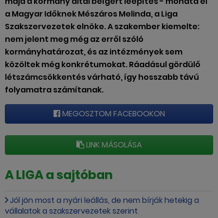
majd a kormány által beígért leépítés - mondta el
a Magyar Időknek Mészáros Melinda, a Liga
Szakszervezetek elnöke. A szakember kiemelte:
nem jelent meg még az erről szóló
kormányhatározat, és az intézmények sem
közöltek még konkrétumokat. Ráadásul gördülő
létszámcsökkentés várható, így hosszabb távú
folyamatra számítanak.
MEGOSZTOM FACEBOOKON
LINK MÁSOLÁSA
A LIGA a sajtóban
Jól jön most a nyári leállás, de nem bírják hetekig a
vállalatok a szakszervezetek szerint