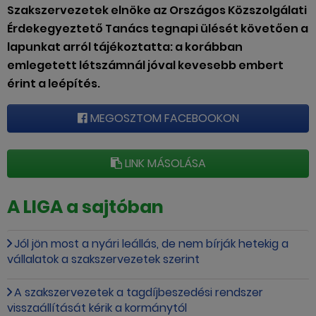
Szakszervezetek elnöke az Országos Közszolgálati
Érdekegyeztető Tanács tegnapi ülését követően a
lapunkat arról tájékoztatta: a korábban
emlegetett létszámnál jóval kevesebb embert
érint a leépítés.
MEGOSZTOM FACEBOOKON
LINK MÁSOLÁSA
A LIGA a sajtóban
Jól jön most a nyári leállás, de nem bírják hetekig a
vállalatok a szakszervezetek szerint
A szakszervezetek a tagdíjbeszedési rendszer
visszaállítását kérik a kormánytól