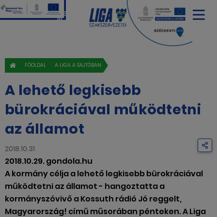
FŐOLDAL
A LIGA A SAJTÓBAN
A lehető legkisebb
bürokráciával működtetni
az államot
2018.10.31
2018.10.29. gondola.hu
A kormány célja a lehető legkisebb bürokráciával
működtetni az államot - hangoztatta a
kormányszóvivő a Kossuth rádió Jó reggelt,
Magyarország! című műsorában pénteken. A Liga