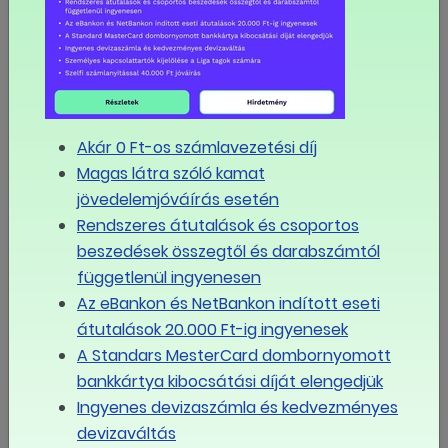
Új társadalmi párbeszédet követelnek a
szakszervezetek a kormánytól
MÉG TÖBB
Akár 0 Ft-os számlavezetési díj
Eseménynaptár
Magas látra szóló kamat
augusztus
jövedelemjóváírás esetén
2026
Rendszeres átutalások és csoportos
beszedések összegtől és darabszámtól
Hé
Ke
Sze
Csü
Pé
Szo
Va
függetlenül ingyenesen
Az eBankon és NetBankon indított eseti
átutalások 20.000 Ft-ig ingyenesek
27
28
29
30
31
1
2
A Standars MesterCard dombornyomott
bankkártya kibocsátási díját elengedjük
3
4
5
6
7
8
9
Ingyenes devizaszámla és kedvezményes
devizaváltás