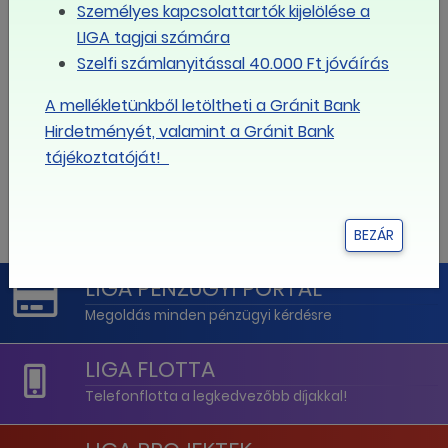
Személyes kapcsolattartók kijelölése a
10
11
12
13
14
15
16
LIGA tagjai számára
Szelfi számlanyitással 40.000 Ft jóváírás
17
18
19
20
21
22
23
A mellékletünkből letöltheti a Gránit Bank
Hirdetményét, valamint a Gránit Bank
24
25
26
27
28
29
30
tájékoztatóját!
31
1
2
3
4
5
6
BEZÁR
LIGA PÉNZÜGYI PORTÁL
Megoldás minden pénzügyi kérdésre
LIGA FLOTTA
Telefonflotta a legkedvezőbb díjakkal!