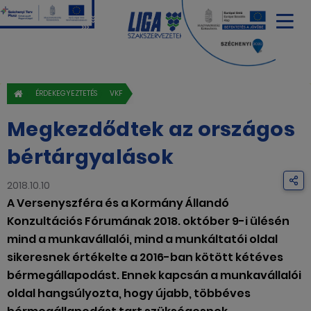
ÉRDEKEGYEZTETÉS
VKF
Megkezdődtek az országos
bértárgyalások
2018.10.10
A Versenyszféra és a Kormány Állandó
Konzultációs Fórumának 2018. október 9-i ülésén
mind a munkavállalói, mind a munkáltatói oldal
sikeresnek értékelte a 2016-ban kötött kétéves
bérmegállapodást. Ennek kapcsán a munkavállalói
oldal hangsúlyozta, hogy újabb, többéves