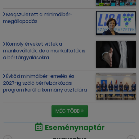
Megszületett a minimálbér-
megállapodás
Komoly érveket vittek a
munkavállalók, de a munkáltatók is
a bértárgyalásokra
Évközi minimálbér-emelés és
2027-ig szóló bérfelzárkózási
program kerül a kormány asztalára
MÉG TÖBB
Eseménynaptár