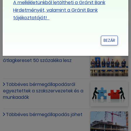
A mellékletünkből letöltheti a Gránit Bank
kemény tárgyalásokon értük el az
Hirdetményét, valamint a Gránit Bank
eredeti célunkat
tájékoztatóját!
A VKF jogszabályi felhatalmazást
kap a minimálbér meghatározására
BEZÁR
VKF: 2027-től a minimálbér az
átlagkereset 50 százaléka lesz
Többéves bérmegállapodásról
egyeztettek a szakszervezetek és a
munkaadók
Többéves bérmegállapodás jöhet