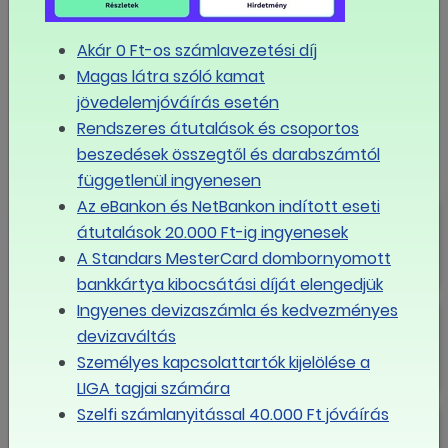
MEGOSZTOM FACEBOOKON
Akár 0 Ft-os számlavezetési díj
Magas látra szóló kamat
LINK MÁSOLÁSA
jövedelemjóváírás esetén
Rendszeres átutalások és csoportos
VKF
beszedések összegtől és darabszámtól
függetlenül ingyenesen
Az eBankon és NetBankon indított eseti
Aláírták a megállapodást a
átutalások 20.000 Ft-ig ingyenesek
minimálbérről és a garantált
bérminimumról
A Standars MesterCard dombornyomott
bankkártya kibocsátási díját elengedjük
Ingyenes devizaszámla és kedvezményes
Aláírták a hároméves
bérmegállapodást
devizaváltás
Személyes kapcsolattartók kijelölése a
LIGA tagjai számára
Szelfi számlanyitással 40.000 Ft jóváírás
Mészáros Melinda a
bérmegállapodásról: nagyon