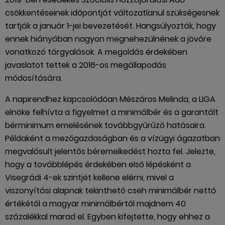
csökkentéseinek időpontját változatlanul szükségesnek
tartják a január 1-jei bevezetését. Hangsúlyozták, hogy
ennek hiányában nagyon megnehezülnének a jövőre
vonatkozó tárgyalások. A megoldás érdekében
javaslatot tettek a 2016-os megállapodás
módosítására.
A napirendhez kapcsolódóan Mészáros Melinda, a LIGA
elnöke felhívta a figyelmet a minimálbér és a garantált
bérminimum emelésének továbbgyűrűző hatásaira.
Példaként a mezőgazdaságban és a vízügyi ágazatban
megvalósult jelentős béremelkedést hozta fel. Jelezte,
hogy a továbblépés érdekében első lépésként a
Visegrádi 4-ek szintjét kellene elérni, mivel a
viszonyítási alapnak tekinthető cseh minimálbér nettó
értékétől a magyar minimálbértől majdnem 40
százalékkal marad el. Egyben kifejtette, hogy ehhez a