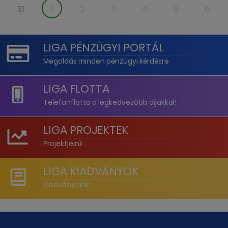
31
1
2
3
4
5
6
LIGA PÉNZÜGYI PORTÁL
Megoldás minden pénzügyi kérdésre
LIGA FLOTTA
Telefonflotta a legkedvezőbb díjakkal!
LIGA PROJEKTEK
Projektjeink
LIGA KIADVÁNYOK
Kiadványaink