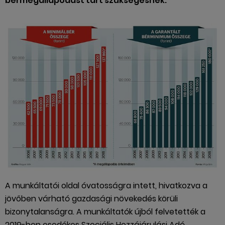
bérmegállapodást tart szükségesnek.
A munkáltatói oldal óvatosságra intett, hivatkozva a
jövőben várható gazdasági növekedés körüli
bizonytalanságra. A munkáltatók újból felvetették a
2019-ben esedékes Szociális Hozzájárulási Adó