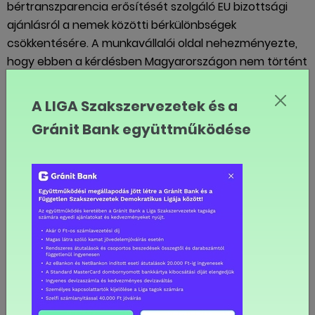
bértranszparencia erősítését szolgáló EU bizottsági
ajánlásról a nemek közötti bérkülönbségek
csökkentésére. A munkavállalói oldal nehezményezte,
hogy ebben a kérdésben Magyarországon nem történt
érdemi előrelépés. A résztvevők megállapodtak, hogy
újból napirendre tűzik az ajánlás magyarországi
A LIGA Szakszervezetek és a
alkalmazásának lehetőségeit.
Gránit Bank együttműködése
A hivatalos napirendek után a LIGA Szakszervezetek
kérte, hogy a megszűnt korkedvezményes nyugdíj
miatt kialakult helyzet kezelésére kidolgozott
elképzeléseket a VKF Monitoring Bizottsága tárgyalja
meg, mivel Kormányzati állásfoglalás nélkül a szociális
partnerek közti további egyeztetésekről már nem
várható előrelépés. Bodó Sándor helyettes államtitkár
elfogadta ezt a javaslatot.
H.L.