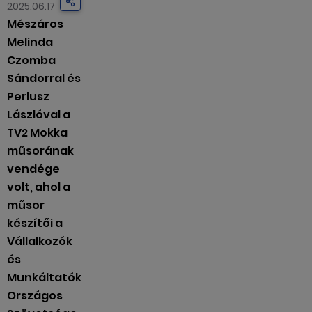
2025.06.17
Mészáros
Melinda
Czomba
Sándorral és
Perlusz
Lászlóval a
TV2 Mokka
műsorának
vendége
volt, ahol a
műsor
készítői a
Vállalkozók
és
Munkáltatók
Országos