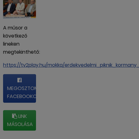
A műsor a
következő
lineken
megtekinthető:
https://tv2play.hu/mokka/erdekvedelmi_piknik_korma
MEGOSZTOM
FACEBOOKON
LINK
MÁSOLÁSA