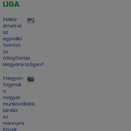
LIGA
Mikor
érheti el
az
egymillió
forintot
az
átlagfizetés
Magyarországon?
Nagyon
fogynak
a
magyar
munkavállalók,
kérdés,
ez
mennyire
látszik