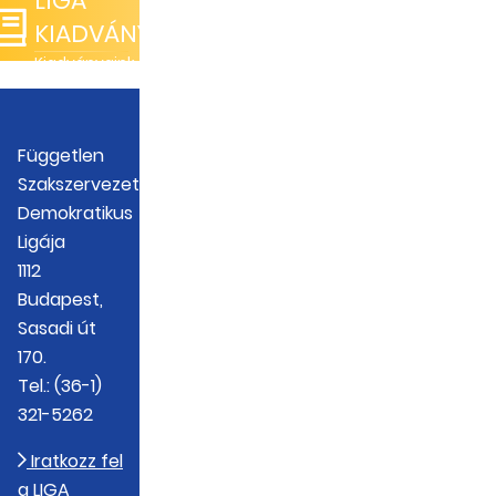
LIGA
KIADVÁNYOK
Kiadványaink
Független
Szakszervezetek
Demokratikus
Ligája
1112
Budapest,
Sasadi út
170.
Tel.: (36-1)
321-5262
Iratkozz fel
a LIGA