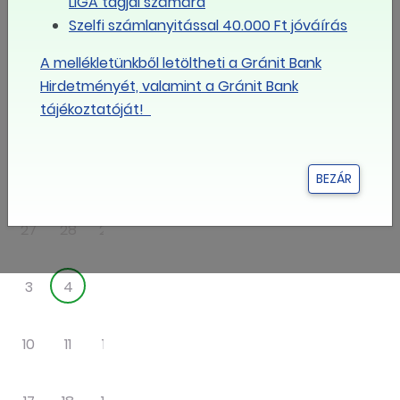
LIGA tagjai számára
Szelfi számlanyitással 40.000 Ft jóváírás
Eseménynaptár
A mellékletünkből letöltheti a Gránit Bank
Hirdetményét, valamint a Gránit Bank
augusztus
tájékoztatóját!
2026
Hé
Ke
Sze
Csü
Pé
Szo
Va
BEZÁR
27
28
29
30
31
1
2
3
4
5
6
7
8
9
10
11
12
13
14
15
16