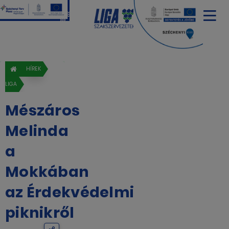
HÍREK
LIGA
Mészáros
Melinda
a
Mokkában
az Érdekvédelmi
piknikről