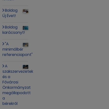
Boldog
Új Évet!
Boldog
karácsonyt!
"A
minimálbér
referenciapont"
A
szakszervezetek
és a
Fővárosi
Önkormányzat
megállapodott
a
bérekről