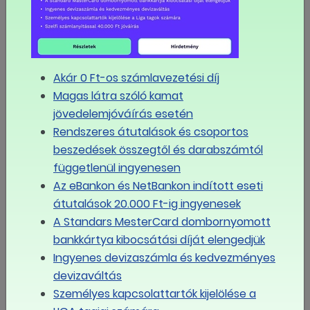
bérminimumról
Tisztújító
LIGA
Tanács
Akár 0 Ft-os számlavezetési díj
Magas látra szóló kamat
Meglepőt
jövedelemjóváírás esetén
húzott
Rendszeres átutalások és csoportos
a
beszedések összegtől és darabszámtól
kormány,
függetlenül ingyenesen
újra
nyitott
Az eBankon és NetBankon indított eseti
a 2026-
átutalások 20.000 Ft-ig ingyenesek
os
A Standars MesterCard dombornyomott
minimálbér
bankkártya kibocsátási díját elengedjük
sorsa
Ingyenes devizaszámla és kedvezményes
devizaváltás
MÉG TÖBB
Személyes kapcsolattartók kijelölése a