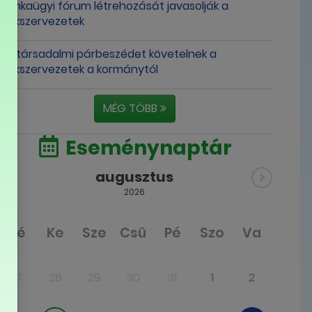
munkaügyi fórum létrehozását javasolják a
szakszervezetek
Új társadalmi párbeszédet követelnek a
szakszervezetek a kormánytól
MÉG TÖBB
Eseménynaptár
augusztus
2026
Hé
Ke
Sze
Csü
Pé
Szo
Va
27
28
29
30
31
1
2