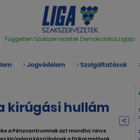
Független Szakszervezetek Demokratikus Ligája
elem
Jogvédelem
Szolgáltatások
 a kirúgási hullám
nöke a Pénzcentrumnak azt mondta: nincs
s kirúgásra készülnének a fizikai melósok