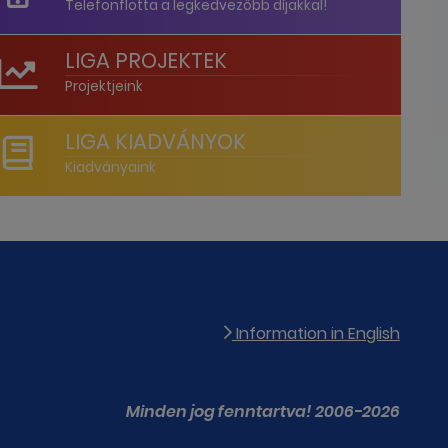
Telefonflotta a legkedvezőbb díjakkal!
LIGA PROJEKTEK
Projektjeink
LIGA KIADVÁNYOK
Kiadványaink
Information in English
Minden jog fenntartva! 2006-2026