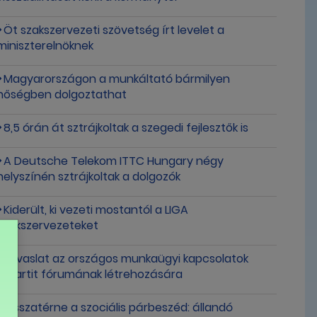
Öt szakszervezeti szövetség írt levelet a
miniszterelnöknek
Magyarországon a munkáltató bármilyen
hőségben dolgoztathat
8,5 órán át sztrájkoltak a szegedi fejlesztők is
A Deutsche Telekom ITTC Hungary négy
helyszínén sztrájkoltak a dolgozók
Kiderült, ki vezeti mostantól a LIGA
Szakszervezeteket
Javaslat az országos munkaügyi kapcsolatok
tripartit fórumának létrehozására
Visszatérne a szociális párbeszéd: állandó