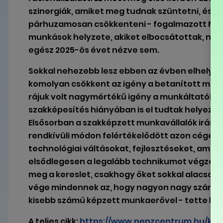
szinergiák, amiket meg tudnak szüntetni, és ezz
párhuzamosan csökkenteni - fogalmazott Mészá
munkások helyzete, akiket elbocsátottak, nem
egész 2025-ös évet nézve sem.
Sokkal nehezebb lesz ebben az évben elhelyezk
komolyan csökkent az igény a betanított munka
rájuk volt nagymértékű igény a munkáltatók ré
szakképesítés hiányában is el tudtak helyezke
Elsősorban a szakképzett munkavállalók iránt
rendkívüli módon felértékelődött azon cégekn
technológiai váltásokat, fejlesztéseket, amik 
elsődlegesen a legalább technikumot végzette
meg a kereslet, csakhogy őket sokkal alacsony
vége mindennek az, hogy nagyon nagy számú k
kisebb számú képzett munkaerővel - tette hoz
A teljes cikk:
https://www.penzcentrum.hu/karr