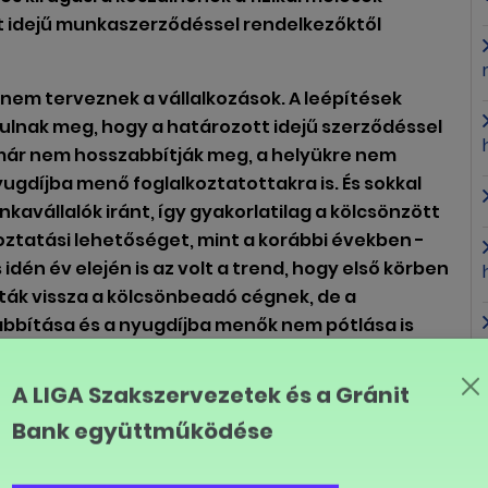
tt idejű munkaszerződéssel rendelkezőktől
 nem terveznek a vállalkozások. A leépítések
ulnak meg, hogy a határozott idejű szerződéssel
már nem hosszabbítják meg, a helyükre nem
yugdíjba menő foglalkoztatottakra is. És sokkal
avállalók iránt, így gyakorlatilag a kölcsönzött
oztatási lehetőséget, mint a korábbi években -
idén év elején is az volt a trend, hogy első körben
ták vissza a kölcsönbeadó cégnek, de a
bbítása és a nyugdíjba menők nem pótlása is
A LIGA Szakszervezetek és a Gránit
 van, jellemzően csak egy-egy olyan
próbálnak új dolgozóval betölteni, ami
Bank együttműködése
Nagyon sok cégnél hajtanak végre úgynevezett
elenti, hogy megvizsgálják, hogy hol vannak olyan