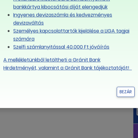
elytelen-lesz-uj-allast-talalni-1174061
bankkártya kibocsátási díját elengedjük
Ingyenes devizaszámla és kedvezményes
devizaváltás
Személyes kapcsolattartók kijelölése a LIGA tagjai
LINK MÁSOLÁSA
számára
Szelfi számlanyitással 40.000 Ft jóváírás
A mellékletünkből letöltheti a Gránit Bank
Hirdetményét, valamint a Gránit Bank tájékoztatóját!
BEZÁR