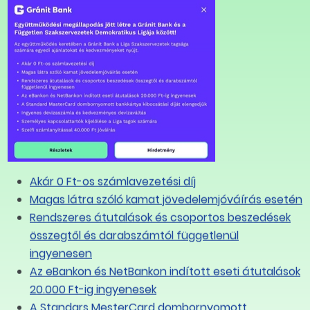
el gyakorlatilag tudják a létszámot is ezzel
ros Melinda. Elmondta azt is, hogy azon fizikai
 valami fényes a következő időszakot, de akár az
edni a fizikai dolgozóknak, ugyanis nagyon
erő iránt. Ez változás, mert az elmúlt években
széről, így az alacsonyabb iskolai végzettséggel,
dni a munkavállalók. Ma már ez sokkal nehezebb.
 magas a kereslet, a technikumi végzettség
Akár 0 Ft-os számlavezetési díj
él, ahol 2024-ben már végrehajtották azokat a
Magas látra szóló kamat jövedelemjóváírás esetén
a Covid-időszak alatt elmaradtak. Ezen cégeknél
Rendszeres átutalások és csoportos beszedések
k, a magasabban kvalifikált munkaerő iránt nőtt
összegtől és darabszámtól függetlenül
abb számban tudják foglalkoztatni. Vagyis a
ingyenesen
épzetlen munkaerőt tudnak kiváltani, sokkal
Az eBankon és NetBankon indított eseti átutalások
zá a LIGA Szakszervezetek vezetője.
20.000 Ft-ig ingyenesek
ier/20250205/fu-alatt-mar-beindult-a-
A Standars MesterCard dombornyomott