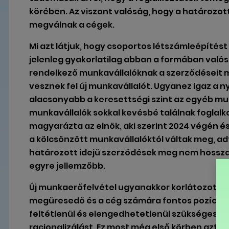
körében. Az viszont valóság, hogy a határozo
megválnak a cégek.
Mi azt látjuk, hogy csoportos létszámleépítést
jelenleg gyakorlatilag abban a formában valós
rendelkező munkavállalóknak a szerződéseit 
vesznek fel új munkavállalót. Ugyanez igaz a n
alacsonyabb a keresettségi szint az egyéb munk
munkavállalók sokkal kevésbé találnak foglalk
magyarázta az elnök, aki szerint 2024 végén és 
a kölcsönzött munkavállalóktól váltak meg, ad
határozott idejű szerződések meg nem hossza
egyre jellemzőbb.
Új munkaerőfelvétel ugyanakkor korlátozottan
megüresedő és a cég számára fontos pozíciót 
feltétlenül és elengedhetetlenül szükséges. 
racionalizálást. Ez most még első körben azt j