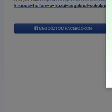
kirugasi-hullam-a-hazai-cegeknel-sokaknak-es
MEGOSZTOM FACEBOOKON