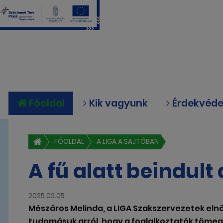
Főoldal
Kik vagyunk
Érdekvéd
FŐOLDAL
A LIGA A SAJTÓBAN
A fű alatt beindult
2025.02.05
Mészáros Melinda, a LIGA Szakszervezetek el
tudomásuk arról, hogy a foglalkoztatók tömege