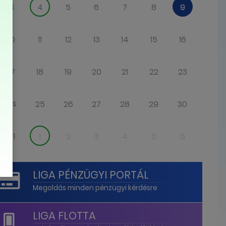
3
4
5
6
7
8
9
10
11
12
13
14
15
16
17
18
19
20
21
22
23
24
25
26
27
28
29
30
31
1
2
3
4
5
6
LIGA PÉNZÜGYI PORTÁL
Megoldás minden pénzügyi kérdésre
LIGA FLOTTA