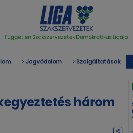
Független Szakszervezetek Demokratikus Ligája
elem
Jogvédelem
Szolgáltatások
kegyeztetés három