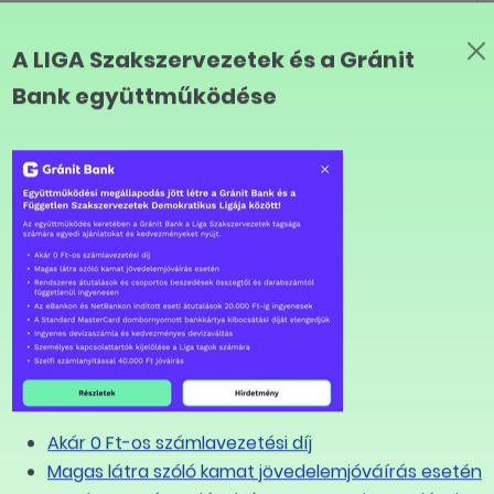
saba, a SZEF elnöke visszatekeintett az
és pozitívan értékelte, hogy az érdekegyezetésben
A LIGA Szakszervezetek és a Gránit
tenderdekhez igazodott. Véleménye szerint az
Bank együttműködése
apvetően ugyanúgy látják a világot, és úgy ítélik
a munkáltatók és a szakszervezetek ezt ugyanúgy
 szerint a mai magyar valóságban az induviduum előre
 vannak a szolidaritás felvállalásával. Elmondta a
blémát okozott kifejezetten a köztulajdonú
rdre kényszerítette, beszűkítette a munkaharcok
dekegyeztetési rendszer egyik problémája, hogy az
nyi szakmai problémát ez a fórum nem tudja kezelni.
t ismét, hiszen ma ágazati kollektív szerződés csak a
 szakmai fórumokat, mint a Közszolgáltató
Akár 0 Ft-os számlavezetési díj
Magas látra szóló kamat jövedelemjóváírás esetén