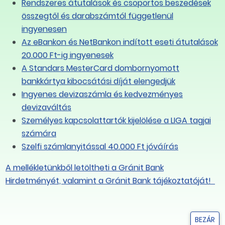
je úgy látja, hogy az érdekegyeztetés valóban szinte
Rendszeres átutalások és csoportos beszedések
n az állami szerepvállalás sokszor ijesztő. Véleménye
összegtől és darabszámtól függetlenül
arat, akkor működik, ha nem akkor nem. Egyetlen egy
ingyenesen
ni a kormányt, az, ha a szakszervezetek erőt tudnak
Az eBankon és NetBankon indított eseti átutalások
kséges, ezt azonban nem csak és nem elsősorban a
20.000 Ft-ig ingyenesek
 ösztönözniük.
A Standars MesterCard dombornyomott
bankkártya kibocsátási díját elengedjük
://www.youtube.com/watch?v=2Sca3GmGRr4
Ingyenes devizaszámla és kedvezményes
-l
devizaváltás
Személyes kapcsolattartók kijelölése a LIGA tagjai
LINK MÁSOLÁSA
számára
Szelfi számlanyitással 40.000 Ft jóváírás
A mellékletünkből letöltheti a Gránit Bank
Hirdetményét, valamint a Gránit Bank tájékoztatóját!
BEZÁR