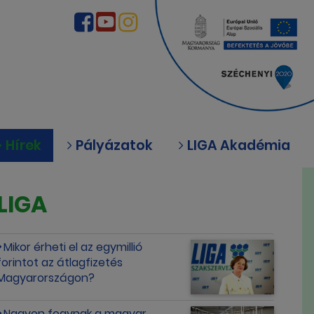
Hírek
Pályázatok
LIGA Akadémia
LIGA
Mikor érheti el az egymillió
forintot az átlagfizetés
Magyarországon?
Nagyon fogynak a magyar