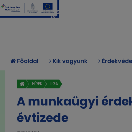
Főoldal
Kik vagyunk
Érdekvéd
HÍREK
LIGA
A munkaügyi érde
évtizede