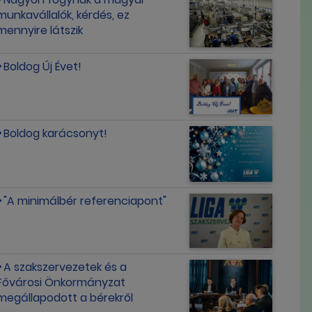
munkavállalók, kérdés, ez
mennyire látszik
Boldog Új Évet!
Boldog karácsonyt!
"A minimálbér referenciapont"
A szakszervezetek és a
Fővárosi Önkormányzat
megállapodott a bérekről