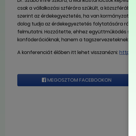
Dr. Szabó Imre Szilárd, a Munkástanácsok képviselő
csak a vállalkozási szférára szűkült, a közszférába
szerint az érdekegyeztetés, ha van kormányzati ak
dolog tudja az érdekegyeztetés folytatására ráven
felmutatni. Hozzátette, ehhez együttműködés szü
konföderációknak, hanem a tagszervezeteknek kell
A konferenciát élőben itt lehet visszanézni:
https
MEGOSZTOM FACEBOOKON