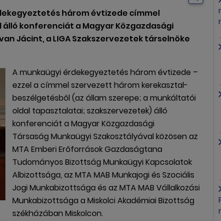
rdekegyeztetés három évtizede címmel
 álló konferenciát a Magyar Közgazdasági
van Jácint, a LIGA Szakszervezetek társelnöke
A munkaügyi érdekegyeztetés három évtizede –
ezzel a címmel szervezett három kerekasztal-
beszélgetésből (az állam szerepe; a munkáltatói
oldal tapasztalatai; szakszervezetek) álló
konferenciát a Magyar Közgazdasági
Társaság Munkaügyi Szakosztályával közösen az
MTA Emberi Erőforrások Gazdaságtana
Tudományos Bizottság Munkaügyi Kapcsolatok
Albizottsága, az MTA MAB Munkajogi és Szociális
Jogi Munkabizottsága és az MTA MAB Vállalkozási
Munkabizottsága a Miskolci Akadémiai Bizottság
székházában Miskolcon.