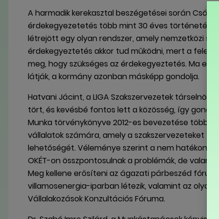
A harmadik kerekasztal beszégetései során Csóti C
érdekegyezetetés több mint 30 éves történetére, 
létrejött egy olyan rendszer, amely nemzetközi sz
érdekegyeztetés akkor tud működni, mert a felek al
meg, hogy szükséges az érdekegyeztetés. Ma ezt 
látják, a kormány azonban másképp gondolja.
Hatvani Jácint, a LIGA Szakszervezetek társelnöke
tört, és kevésbé fontos lett a közösség, így gondok
Munka törvénykönyve 2012-es bevezetése több pro
vállalatok számára, amely a szakszervezeteket té
lehetőségét. Véleménye szerint a nem hatékony ér
OKÉT-on összpontosulnak a problémák, de valamen
Meg kellene erősíteni az ágazati párbeszéd fórumai
villamosenergia-iparban létezik, valamint az olyan
Vállalakozások Konzultációs Fóruma.