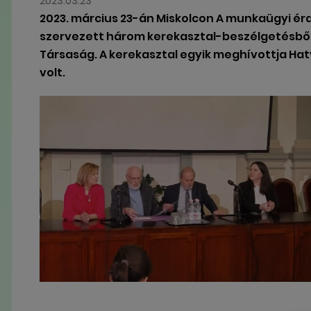
2023.03.23
2023. március 23-án Miskolcon A munkaügyi é
szervezett három kerekasztal-beszélgetésből
Társaság. A kerekasztal egyik meghívottja Hat
volt.