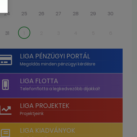
24
25
26
27
28
29
30
31
1
2
3
4
5
6
LIGA PÉNZÜGYI PORTÁL
Megoldás minden pénzügyi kérdésre
LIGA FLOTTA
Telefonflotta a legkedvezőbb díjakkal!
LIGA PROJEKTEK
Projektjeink
LIGA KIADVÁNYOK