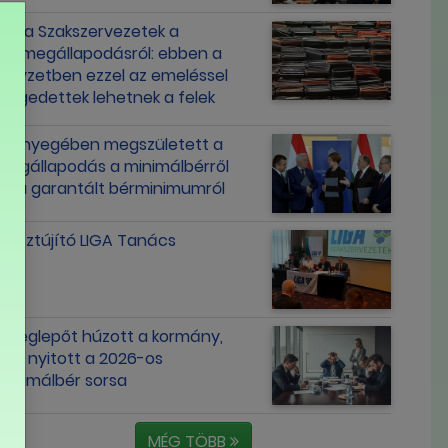
Liga Szakszervezetek a
bérmegállapodásról: ebben a
helyzetben ezzel az emeléssel
elégedettek lehetnek a felek
Lényegében megszületett a
megállapodás a minimálbérről
és a garantált bérminimumról
Tisztújító LIGA Tanács
Meglepőt húzott a kormány,
újra nyitott a 2026-os
minimálbér sorsa
MÉG TÖBB