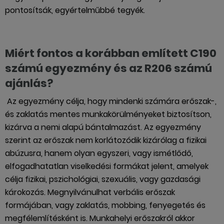
pontosítsák, egyértelműbbé tegyék.
Miért fontos a korábban említett C190
számú egyezmény és az R206 számú
ajánlás?
Az egyezmény célja, hogy mindenki számára erőszak-,
és zaklatás mentes munkakörülményeket biztosítson,
kizárva a nemi alapú bántalmazást. Az egyezmény
szerint az erőszak nem korlátozódik kizárólag a fizikai
abúzusra, hanem olyan egyszeri, vagy ismétlődő,
elfogadhatatlan viselkedési formákat jelent, amelyek
célja fizikai, pszichológiai, szexuális, vagy gazdasági
károkozás. Megnyilvánulhat verbális erőszak
formájában, vagy zaklatás, mobbing, fenyegetés és
megfélemlítésként is. Munkahelyi erőszakról akkor