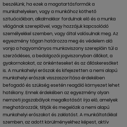
beszélünk, ha ezek a magatartásformák a
munkahelyeken, vagy a munkához köthető
szituációkban, alkalmakkor fordulnak elő és a munka
világának szereplővel, vagy hozzájuk kapcsolódó
személyekkel szemben, vagy által valósulnak meg. Az
egyezmény tágan határozza meg és védelem alá
vonja a hagyományos munkaviszony szereplőin túl a
szerződéses, a bedolgozói jogviszonyban állókat, a
gyakornokokat, az önkénteseket és az álláskeresőket
is. A munkahelyi erőszak és kifejezetten a nemi alapú
munkahelyi erőszak visszaszorítása érdekében
befogadó és szükség esetén reagáló környezet lehet
hatékony. Ennek érdekében az egyezmény olyan
nemzeti jogszabályok megalkotását írja elő, amelyek
meghatározzák, tiltják és megelőzik a nemi alapú
munkahelyi erőszakot és zaklatást. A munkáltatókkal
szemben, az adott körülményekhez képest, aktív