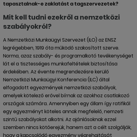
tapasztalnak-e zaklatást a tagszervezetek?
Mit kell tudni ezekről a nemzetközi
szabályokról?
A Nemzetközi Munkaügyi Szervezet (ILO) az ENSZ
legrégebben, 1919 óta működő szakosított szerve.
Norma, azaz szabály- és programalkotó tevékenységet
lát el a tisztességes munkafeltételek biztosítása
érdekében. Az évente megrendezésre kerülő
Nemzetközi Munkaügyi Konferencia (ILC) által
elfogadott egyezmények nemzetközi szabályok,
amelyek kötelező erővel bírnak az azokhoz csatlakozó
országok számára. Amennyiben egy állam így ratifikál
egy egyezményt köteles annak megfelelő, nemzeti
szintű szabályokat alkotni. Az ajánlásoknak ezzel
szemben nincs kötőerejük, hanem azt a célt szolgálják,
hogy a kapcsolódó egyezmény végrehajtását