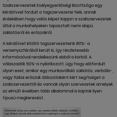
Szakszervezetek Esélyegyenlőségi Bizottsága egy
kérdőívvel fordult a tagszervezetei felé, annak
érdekében hogy valós képet kapjon a szakszervezetek
által a munkahelyeken tapasztalt nemi alapú
zaklatásról és erőszakról.
A kérdőívet kitöltő tagszervezeteink 80%- a
versenyszférából került ki, így részletesebb
információval rendelkezünk ebből a körből. A
válaszadók 50%-a nyilatkozott, úgy hogy előfordult
olyan eset, amikor egy munkavállaló zaklatás, verbális-,
vagy fizikai erőszak áldozataként kért segítséget a
szakszervezettől és vannak olyan szervezetek amelyek
az elmúlt években több alkalommal is kaptak ilyen
típusú megkeresést.