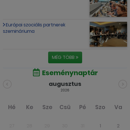
Európai szociális partnerek
szemináriuma
MÉG TÖBB
Eseménynaptár
augusztus
2026
Hé
Ke
Sze
Csü
Pé
Szo
Va
27
28
29
30
31
1
2