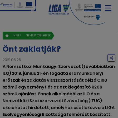
HÍREK
NEMZETKÖZI HÍREK
Önt zaklatják?
2021.06.25
A Nemzetközi Munkaügyi Szervezet (továbbiakban
ILO) 2019. június 21-én fogadta el a munkahelyi
erőszak és zaklatás visszaszorítását célzó C190
számú egyezményt és az ezt kiegészítő R206
számú ajánlást. Ennek alkalmából az ILO és a
Nemzetközi Szakszervezeti Szövetség (ITUC)
akcióhetet hirdetett, amelyhez csatlakozva a LIGA
Esélyegyenlőségi Bizottsága felmérést készített: