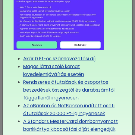
A nemi szerepekhez köthető esetek 25%-ban fordultak
elő, tehát a munkahelyi erőszak, vagy zaklatás
egynegyede ilyen típusú.
Akár 0 Ft-os számlavezetési díj
Magas látra szóló kamat
jövedelemjóváírás esetén
Rendszeres átutalások és csoportos
beszedések összegtől és darabszámtól
függetlenül ingyenesen
Az eBankon és NetBankon indított eseti
átutalások 20.000 Ft-ig ingyenesek
A Standars MesterCard dombornyomott
A kérdőívet kitöltők 75%-a nyilatkozott, úgy hogy a
bankkártya kibocsátási díját elengedjük
munkáltató és a szakszervezet együttműködnek az