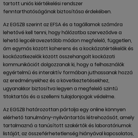
tartott uniós kiértékelési rendszer
fenntarthatóságának biztosítása érdekében.
Az EGSZB szerint az EFSA és a tagállamok számára
lehetővé kell tenni, hogy hálózatba szerveződve a
lehető legcélravezetőbb módon megfelelő, független,
ám egymás között koherens és a kockázatértékelők és
kockázatkezelők között összehangolt kockázati
kommunikációt dolgozzanak ki, hogy a felhasználók
egyértelmű és interaktív formában juthassanak hozzá
az eredményekhez és a következtetésekhez,
ugyanakkor biztosítva legyen a megfelelő szintű
titoktartás és a szellemi tulajdonjogok védelme.
Az EGSZB határozottan pártolja egy online könnyen
elérhető tanulmány-nyilvántartás létrehozását, amely
tartalmazná a tanúsított szakértők és laboratóriumok
listáját, az összeférhetetlenség hiányával kapcsolatos,