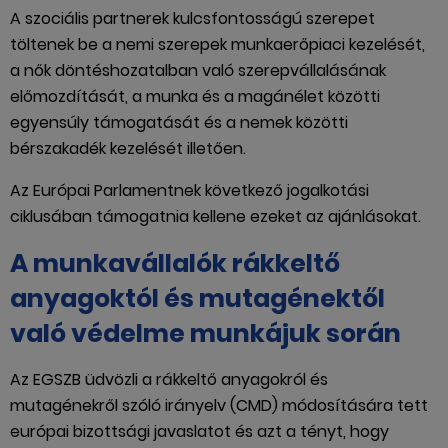
A szociális partnerek kulcsfontosságú szerepet
töltenek be a nemi szerepek munkaerőpiaci kezelését,
a nők döntéshozatalban való szerepvállalásának
előmozdítását, a munka és a magánélet közötti
egyensúly támogatását és a nemek közötti
bérszakadék kezelését illetően.
Az Európai Parlamentnek következő jogalkotási
ciklusában támogatnia kellene ezeket az ajánlásokat.
A munkavállalók rákkeltő
anyagoktól és mutagénektől
való védelme munkájuk során
Az EGSZB üdvözli a rákkeltő anyagokról és
mutagénekről szóló irányelv (CMD) módosítására tett
európai bizottsági javaslatot és azt a tényt, hogy