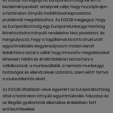
Az EGSZB támogatja az Európai Bizottságnak ezt a
kezdeményezését, amelynek célja, hogy hozzájáruljon
a határokon átnyúló mobilitással kapcsolatos
problémák megoldásához. Az EGSZB megjegyzi, hogy
az Európai Bizottság egy Európai Munkaügyi Hatóság
létrehozására irányuló rendeletre tesz javaslatot, és
hangsúlyozza, hogy a tagállamok közötti strukturált
együttműködés kiegyensúlyozott módon került
kialakításra azzal a céllal, hogy innovatív megoldásokat
lehessen találni és értéktöbbletet biztosítani a
vállalkozások, a munkavállalók, a nemzeti munkaügyi
hatóságok és ellenőrzések számára, szem előtt tartva
a szubszidiaritás elvét.
Az EGSZB általában véve egyetért az Európai Bizottság
által a határokon átnyúló együttműködés fokozása és
az illegális gyakorlatok elkerülése érdekében tett
erőfeszítésekkel.