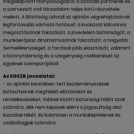
megállapított hiányosságokról, a szociális partnerek és
a szervezett civil társadalom teljes körű részvétele
mellett. A Bitottság üdvözli az ajánlás végrehajtásának
legfontosabb várható hatásait: a kockázat kölcsönös
megosztásának fokozását, a jövedelem biztonságát, a
munkaerőpiac dinamizmusának fokozását, a nagyobb
termelékenységet, a források jobb elosztását, valamint
a bizonytalanság és a szegénység csökkenését az
egyének szempontjából.
Az EGSZB javaslatai:
- az ajánlás keretében tett kezdeményezések
biztosítsanak megfelelő ellátásokat és
rendelkezéseket, többek között biztonsági hálót azok
számára, akik nem képesek elérni a jogosultság alsó
küszöbértékét, és különösen a munkaképtelenek és
családtagjaik számára;