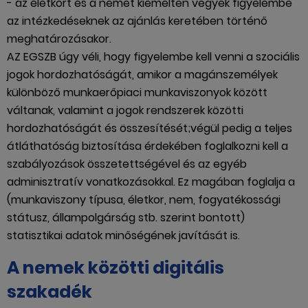
- az életkort és a nemet kiemelten vegyék figyelembe
az intézkedéseknek az ajánlás keretében történő
meghatározásakor.
AZ EGSZB úgy véli, hogy figyelembe kell venni a szociális
jogok hordozhatóságát, amikor a magánszemélyek
különböző munkaerőpiaci munkaviszonyok között
váltanak, valamint a jogok rendszerek közötti
hordozhatóságát és összesítését;végül pedig a teljes
átláthatóság biztosítása érdekében foglalkozni kell a
szabályozások összetettségével és az egyéb
adminisztratív vonatkozásokkal. Ez magában foglalja a
(munkaviszony típusa, életkor, nem, fogyatékossági
státusz, állampolgárság stb. szerint bontott)
statisztikai adatok minőségének javítását is.
A nemek közötti digitális
szakadék