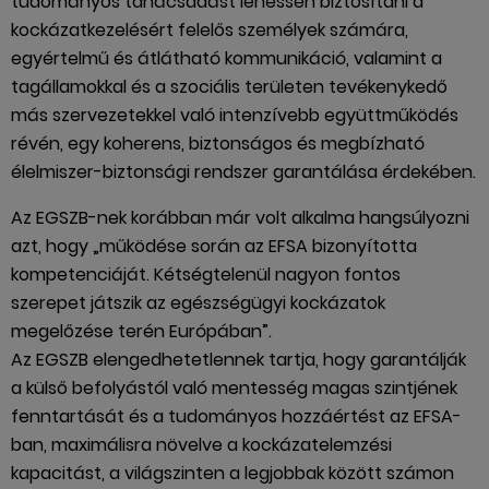
tudományos tanácsadást lehessen biztosítani a
kockázatkezelésért felelős személyek számára,
egyértelmű és átlátható kommunikáció, valamint a
tagállamokkal és a szociális területen tevékenykedő
más szervezetekkel való intenzívebb együttműködés
révén, egy koherens, biztonságos és megbízható
élelmiszer-biztonsági rendszer garantálása érdekében.
Az EGSZB-nek korábban már volt alkalma hangsúlyozni
azt, hogy „működése során az EFSA bizonyította
kompetenciáját. Kétségtelenül nagyon fontos
szerepet játszik az egészségügyi kockázatok
megelőzése terén Európában”.
Az EGSZB elengedhetetlennek tartja, hogy garantálják
a külső befolyástól való mentesség magas szintjének
fenntartását és a tudományos hozzáértést az EFSA-
ban, maximálisra növelve a kockázatelemzési
kapacitást, a világszinten a legjobbak között számon