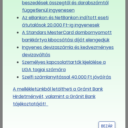
beszedések összegtől és darabszámtól
vonatkozó jövőbeli etikai iránymutatások állapítsanak
függetlenül ingyenesen
meg egyértelmű határt a munkavállalók és az
Az eBankon és NetBankon indított eseti
intelligens gépek közötti kapcsolatban, illetve javasolja,
átutalások 20.000 Ft-ig ingyenesek
hogy ezek az iránymutatások tartalmazzák a
A Standars MesterCard dombornyomott
mesterséges intelligencia-rendszerek átlátható
bankkártya kibocsátási díját elengedjük
használatának elveit.AZ EGSZB azt javasolja, hogy a
Ingyenes devizaszámla és kedvezményes
mérnökök és az intelligens gépek tervezői kapjanak
devizaváltás
etikai képzést;fontosnak tartja továbbá a jogi
Személyes kapcsolattartók kijelölése a
felelősség elvének tisztázását, és ambiciózusabb
LIGA tagjai számára
megközelítést sürget a termékfelelősségről szóló
Szelfi számlanyitással 40.000 Ft jóváírás
irányelv keretében.
A mellékletünkből letöltheti a Gránit Bank
Bizalom, magánélet és biztonság
Hirdetményét, valamint a Gránit Bank
/ A dolgok internete
tájékoztatóját!
Az EGSZB kéri, hogy az európai intézmények és a
tagállamok garantálják a biztonságot és az
BEZÁR