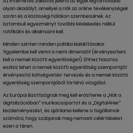
Az internetes zaklatás jelenti az egyik legfontosabb
olyan akadályt, amellyel a nők az online tevékenységek
során és a közösségi hálókon szembesülnek. Az
isztambuli egyezményt további késlekedés nélkül
ratifikálni és alkalmazni kell.
Minden szinten minden politika kialakításakor
figyelembe kell venni a nemi dimenziót (érvényesíteni
kell a nemek közötti egyenlőséget). Ehhez hasznos
eszköz lehet a nemek közötti egyenlőség szempontját
érvényesítő költségvetés-tervezés és a nemek közötti
egyenlőség szempontjából történő vizsgálat.
Az Európai Bizottságnak meg kell erősítenie a „Nők a
digitalizációban” munkacsoportot és a „Digital4Her”
kezdeményezést, és ajánlania kellene a tagállamok
számára, hogy szabjanak meg nemzeti célértékeket
ezen a téren.