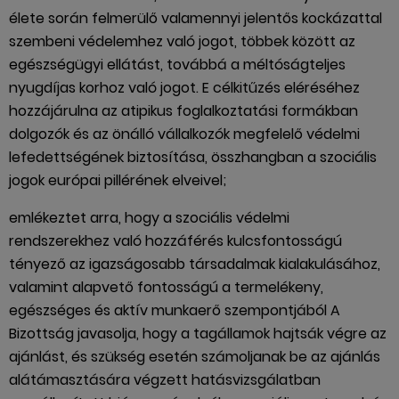
élete során felmerülő valamennyi jelentős kockázattal
szembeni védelemhez való jogot, többek között az
egészségügyi ellátást, továbbá a méltóságteljes
nyugdíjas korhoz való jogot. E célkitűzés eléréséhez
hozzájárulna az atipikus foglalkoztatási formákban
dolgozók és az önálló vállalkozók megfelelő védelmi
lefedettségének biztosítása, összhangban a szociális
jogok európai pillérének elveivel;
emlékeztet arra, hogy a szociális védelmi
rendszerekhez való hozzáférés kulcsfontosságú
tényező az igazságosabb társadalmak kialakulásához,
valamint alapvető fontosságú a termelékeny,
egészséges és aktív munkaerő szempontjából A
Bizottság javasolja, hogy a tagállamok hajtsák végre az
ajánlást, és szükség esetén számoljanak be az ajánlás
alátámasztására végzett hatásvizsgálatban