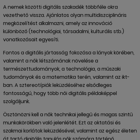
A nemek közötti digitális szakadék többféle okra
vezethető vissza. Ajánlatos olyan multidiszciplináris
megközelítést alkalmazni, amely az innováció
különböző (technológiai, társadalmi, kulturális stb.)
vonatkozásait egyesíti.
Fontos a digitális jártasság fokozása a lányok körében,
valamint a nők létszámának növelése a
természettudományok, a technológia, a műszaki
tudományok és a matematika terén, valamint az ikt-
ban. A sztereotípiák leküzdéséhez elsődleges
fontosságú, hogy több női digitális példaképpel
szolgáljunk.
Ösztönözni kell a nők technikai jellegű és magas szintű
munkakörökben való jelenlétét. Ezt az oktatási és
szakmai korlátok leküzdésével, valamint az egész életen
át tartó digitális tanulás nők számára történő