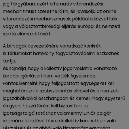
jog tárgyában, ezért alternatív vitarendezési
mechanizmust szeretne látni, és javasolja az online
vitarendezési mechanizmusok, például a közvetítés
vagy a választottbírósági eljárás európai és nemzeti
szintű előmozdítását.
A bírságok bevezetésére vonatkozó konkrét
kritériumokat hatékony fogyasztóvédelmi eszköznek
tartja,
és sajnálja, hogy a kollektív jogorvoslatra vonatkozó
korábbi ajánlásait nem vették figyelembe.
Fontos kiemelni, hogy feljogosított egységeket kell
meghatározni a szubszidiaritás elvével és a nemzeti
jogszabályokkal összhangban és kiemeli, hogy egyszerű
és gyors hozzáférést kell biztosítani az
igazságszolgáltatáshoz valamennyi uniós polgár
számára, lehetővé téve a kollektív keresetben való
részvételt és az abból való kimaradást egyaránt.