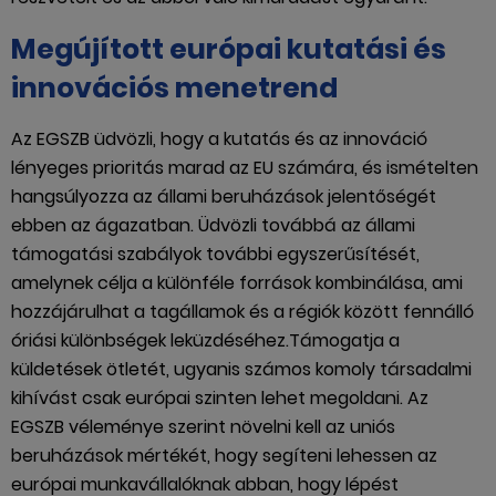
Megújított európai kutatási és
innovációs menetrend
Az EGSZB üdvözli, hogy a kutatás és az innováció
lényeges prioritás marad az EU számára, és ismételten
hangsúlyozza az állami beruházások jelentőségét
ebben az ágazatban. Üdvözli továbbá az állami
támogatási szabályok további egyszerűsítését,
amelynek célja a különféle források kombinálása, ami
hozzájárulhat a tagállamok és a régiók között fennálló
óriási különbségek leküzdéséhez.Támogatja a
küldetések ötletét, ugyanis számos komoly társadalmi
kihívást csak európai szinten lehet megoldani. Az
EGSZB véleménye szerint növelni kell az uniós
beruházások mértékét, hogy segíteni lehessen az
európai munkavállalóknak abban, hogy lépést