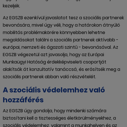
kezeljék.
Az EGSZB ezenkívül javaslatot tesz a szociális partnerek
bevonására, mivel úgy véli, hogy a határokon átnyúló
mobilitás problémakörére könnyebben lehetne
megoldásokat találni a szociális partnerek aktívabb -
európai, nemzeti és ágazati szintű - bevonásával. Az
EGSZB végezetül azt javasolja, hogy az Európai
Munkaügyi Hatóság érdekképviseleti csoportját
alakítsák át konzultatív tanáccsá, és erősítsék meg a
szociális partnerek abban való részvételét.
A szociális védelemhez való
hozzáférés
Az EGSZB úgy gondolja, hogy mindenki számára
biztosítani kell a tisztességes életkörülményekhez, a
szociális védelemhez, valamint a munkahelyen és az