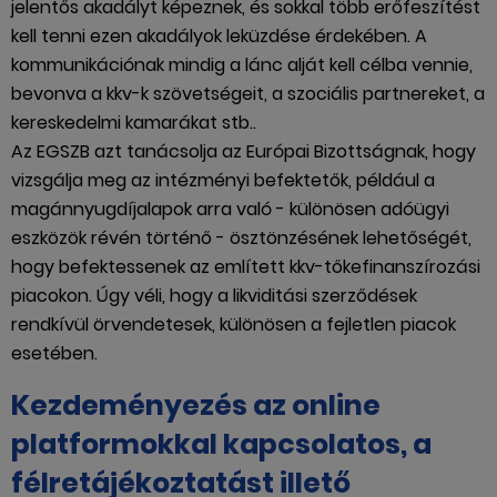
jelentős akadályt képeznek, és sokkal több erőfeszítést
kell tenni ezen akadályok leküzdése érdekében. A
kommunikációnak mindig a lánc alját kell célba vennie,
bevonva a kkv-k szövetségeit, a szociális partnereket, a
kereskedelmi kamarákat stb..
Az EGSZB azt tanácsolja az Európai Bizottságnak, hogy
vizsgálja meg az intézményi befektetők, például a
magánnyugdíjalapok arra való - különösen adóügyi
eszközök révén történő - ösztönzésének lehetőségét,
hogy befektessenek az említett kkv-tőkefinanszírozási
piacokon. Úgy véli, hogy a likviditási szerződések
rendkívül örvendetesek, különösen a fejletlen piacok
esetében.
Kezdeményezés az online
platformokkal kapcsolatos, a
félretájékoztatást illető