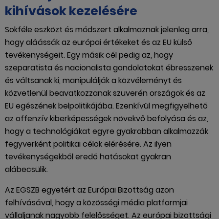
kihívások kezelésére
Sokféle eszközt és módszert alkalmaznak jelenleg arra,
hogy aláássák az európai értékeket és az EU külső
tevékenységeit. Egy másik cél pedig az, hogy
szeparatista és nacionalista gondolatokat ébresszenek
és váltsanak ki, manipulálják a közvéleményt és
közvetlenül beavatkozzanak szuverén országok és az
EU egészének belpolitikájába. Ezenkívül megfigyelhető
az offenzív kiberképességek növekvő befolyása és az,
hogy a technológiákat egyre gyakrabban alkalmazzák
fegyverként politikai célok elérésére. Az ilyen
tevékenységekből eredő hatásokat gyakran
alábecsülik.
Az EGSZB egyetért az Európai Bizottság azon
felhívásával, hogy a közösségi média platformjai
vállaljanak nagyobb felelősséget. Az európai bizottsági