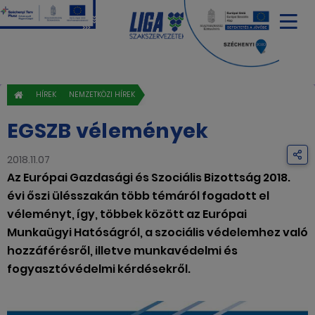
HÍREK
NEMZETKÖZI HÍREK
EGSZB vélemények
2018.11.07
Az Európai Gazdasági és Szociális Bizottság 2018.
évi őszi ülésszakán több témáról fogadott el
véleményt, így, többek között az Európai
Munkaügyi Hatóságról, a szociális védelemhez való
hozzáférésről, illetve munkavédelmi és
fogyasztóvédelmi kérdésekről.