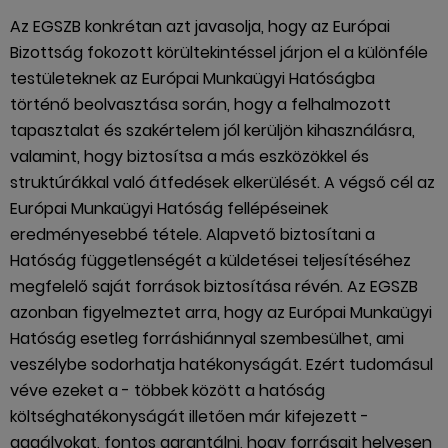
Az EGSZB konkrétan azt javasolja, hogy az Európai
Bizottság fokozott körültekintéssel járjon el a különféle
testületeknek az Európai Munkaügyi Hatóságba
történő beolvasztása során, hogy a felhalmozott
tapasztalat és szakértelem jól kerüljön kihasználásra,
valamint, hogy biztosítsa a más eszközökkel és
struktúrákkal való átfedések elkerülését. A végső cél az
Európai Munkaügyi Hatóság fellépéseinek
eredményesebbé tétele. Alapvető biztosítani a
Hatóság függetlenségét a küldetései teljesítéséhez
megfelelő saját források biztosítása révén. Az EGSZB
azonban figyelmeztet arra, hogy az Európai Munkaügyi
Hatóság esetleg forráshiánnyal szembesülhet, ami
veszélybe sodorhatja hatékonyságát. Ezért tudomásul
véve ezeket a - többek között a hatóság
költséghatékonyságát illetően már kifejezett -
aggályokat, fontos garantálni, hogy forrásait helyesen