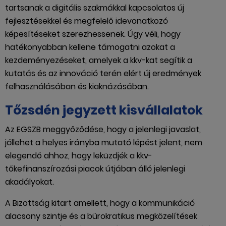
tartsanak a digitális szakmákkal kapcsolatos új
fejlesztésekkel és megfelelő idevonatkozó
képesítéseket szerezhessenek. Úgy véli, hogy
hatékonyabban kellene támogatni azokat a
kezdeményezéseket, amelyek a kkv-kat segítik a
kutatás és az innováció terén elért új eredmények
felhasználásában és kiaknázásában.
Tőzsdén jegyzett kisvállalatok
Az EGSZB meggyőződése, hogy a jelenlegi javaslat,
jóllehet a helyes irányba mutató lépést jelent, nem
elegendő ahhoz, hogy leküzdjék a kkv-
tőkefinanszírozási piacok útjában álló jelenlegi
akadályokat.
A Bizottság kitart amellett, hogy a kommunikáció
alacsony szintje és a bürokratikus megközelítések