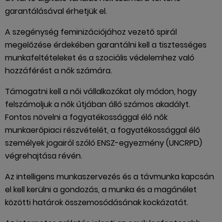
garantálásával érhetjük el.
A szegénység feminizációjához vezető spirál
megelőzése érdekében garantálni kell a tisztességes
munkafeltételeket és a szociális védelemhez való
hozzáférést a nők számára.
Támogatni kell a női vállalkozókat oly módon, hogy
felszámoljuk a nők útjában álló számos akadályt.
Fontos növelni a fogyatékossággal élő nők
munkaerőpiaci részvételét, a fogyatékossággal élő
személyek jogairól szóló ENSZ-egyezmény (UNCRPD)
végrehajtása révén.
Az intelligens munkaszervezés és a távmunka kapcsán
el kell kerülni a gondozás, a munka és a magánélet
közötti határok összemosódásának kockázatát.