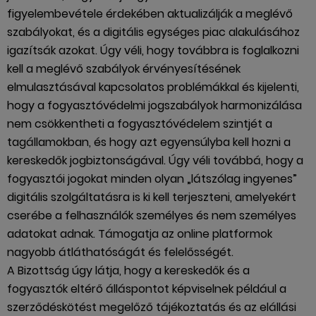
figyelembevétele érdekében aktualizálják a meglévő
szabályokat, és a digitális egységes piac alakulásához
igazítsák azokat. Úgy véli, hogy továbbra is foglalkozni
kell a meglévő szabályok érvényesítésének
elmulasztásával kapcsolatos problémákkal és kijelenti,
hogy a fogyasztóvédelmi jogszabályok harmonizálása
nem csökkentheti a fogyasztóvédelem szintjét a
tagállamokban, és hogy azt egyensúlyba kell hozni a
kereskedők jogbiztonságával. Úgy véli továbbá, hogy a
fogyasztói jogokat minden olyan „látszólag ingyenes”
digitális szolgáltatásra is ki kell terjeszteni, amelyekért
cserébe a felhasználók személyes és nem személyes
adatokat adnak. Támogatja az online platformok
nagyobb átláthatóságát és felelősségét.
A Bizottság úgy látja, hogy a kereskedők és a
fogyasztók eltérő álláspontot képviselnek például a
szerződéskötést megelőző tájékoztatás és az elállási