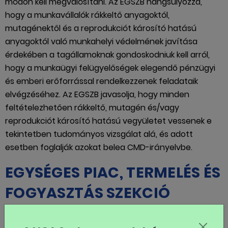
módon kell megvalósítani. Az EGSZB hangsúlyozza,
hogy a munkavállalók rákkeltő anyagoktól,
mutagénektől és a reprodukciót károsító hatású
anyagoktól való munkahelyi védelmének javítása
érdekében a tagállamoknak gondoskodniuk kell arról,
hogy a munkaügyi felügyelőségek elegendő pénzügyi
és emberi erőforrással rendelkezzenek feladataik
elvégzéséhez. Az EGSZB javasolja, hogy minden
feltételezhetően rákkeltő, mutagén és/vagy
reprodukciót károsító hatású vegyületet vessenek e
tekintetben tudományos vizsgálat alá, és adott
esetben foglalják azokat belea CMD-irányelvbe.
EGYSÉGES PIAC, TERMELÉS ÉS
FOGYASZTÁS SZEKCIÓ
Mesterséges intelligencia /