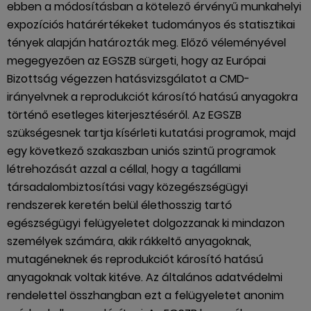
ebben a módosításban a kötelező érvényű munkahelyi
expozíciós határértékeket tudományos és statisztikai
tények alapján határozták meg. Előző véleményével
megegyezően az EGSZB sürgeti, hogy az Európai
Bizottság végezzen hatásvizsgálatot a CMD-
irányelvnek a reprodukciót károsító hatású anyagokra
történő esetleges kiterjesztéséről. Az EGSZB
szükségesnek tartja kísérleti kutatási programok, majd
egy következő szakaszban uniós szintű programok
létrehozását azzal a céllal, hogy a tagállami
társadalombiztosítási vagy közegészségügyi
rendszerek keretén belül élethosszig tartó
egészségügyi felügyeletet dolgozzanak ki mindazon
személyek számára, akik rákkeltő anyagoknak,
mutagéneknek és reprodukciót károsító hatású
anyagoknak voltak kitéve. Az általános adatvédelmi
rendelettel összhangban ezt a felügyeletet anonim