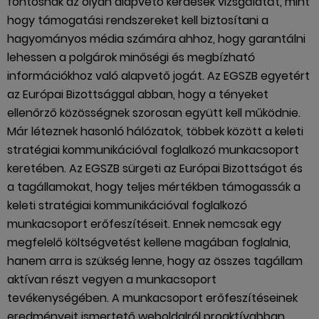
fontosnak az olyan alapvető kérdések vizsgálatát, mint
hogy támogatási rendszereket kell biztosítani a
hagyományos média számára ahhoz, hogy garantálni
lehessen a polgárok minőségi és megbízható
információkhoz való alapvető jogát. Az EGSZB egyetért
az Európai Bizottsággal abban, hogy a tényeket
ellenőrző közösségnek szorosan együtt kell működnie.
Már léteznek hasonló hálózatok, többek között a keleti
stratégiai kommunikációval foglalkozó munkacsoport
keretében. Az EGSZB sürgeti az Európai Bizottságot és
a tagállamokat, hogy teljes mértékben támogassák a
keleti stratégiai kommunikációval foglalkozó
munkacsoport erőfeszítéseit. Ennek nemcsak egy
megfelelő költségvetést kellene magában foglalnia,
hanem arra is szükség lenne, hogy az összes tagállam
aktívan részt vegyen a munkacsoport
tevékenységében. A munkacsoport erőfeszítéseinek
eredményeit ismertető weboldalról proaktívabban