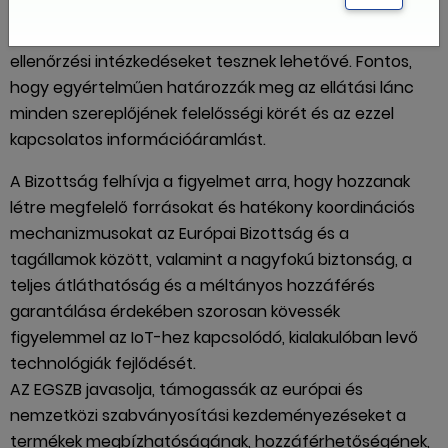
adatvédelmet olyan megfelelő szabályozási keretek
kidolgozásával, amelyek szigorú nyomonkövetési és
ellenőrzési intézkedéseket tesznek lehetővé. Fontos,
hogy egyértelműen határozzák meg az ellátási lánc
minden szereplőjének felelősségi körét és az ezzel
kapcsolatos információáramlást.
A Bizottság felhívja a figyelmet arra, hogy hozzanak
létre megfelelő forrásokat és hatékony koordinációs
mechanizmusokat az Európai Bizottság és a
tagállamok között, valamint a nagyfokú biztonság, a
teljes átláthatóság és a méltányos hozzáférés
garantálása érdekében szorosan kövessék
figyelemmel az IoT-hez kapcsolódó, kialakulóban levő
technológiák fejlődését.
AZ EGSZB javasolja, támogassák az európai és
nemzetközi szabványosítási kezdeményezéseket a
termékek megbízhatóságának, hozzáférhetőségének,